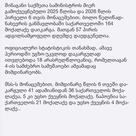
შინაგანი საქმეთა სამინისტროს მიერ
გამოქვეყნებული 2025 წლისა და 2026 წლის
პირველი 6 თვის მონაცემებით, ბოლო წელიწად-
ნახევრის განმავლობაში საქართველოში 164
მოქალაქე დაიკარგა. მათგან 57 პირის
ადგილსამყოფელი დღემდე დაუდგენელია.
ოფიციალური სტატისტიკის თანახმად, ამავე
პერიოდში უგზო-უკვლოდ დაკარგულად
ითვლებოდა 18 არასრულწლოვანიც, რომელთაგან
4-ის სამძებრო სამუშაოები ამჟამადაც
მიმდინარეობს.
შსს-ს მო­ნა­ცე­მე­ბით, მიმ­დი­ნა­რე წლის 6 თვე­ში და­
კარ­გუ­ლი 41 ადა­მი­ა­ნი­დან 36 სა­ქარ­თვე­ლოს მო­ქა­
ლა­ქეა, 5 კი უცხო ქვეყ­ნის მო­ქა­ლა­ქე. ნა­პოვ­ნია სა­
ქარ­თვე­ლოს 21 მო­ქა­ლა­ქე და უცხო ქვეყ­ნის 4 მო­ქა­
ლა­ქე..