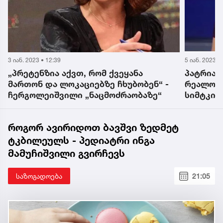
3 იან. 2023 • 12:39
5 იან. 2023 •
„პრეტენზია აქვთ, რომ ქვეყანა
პატრიარ
ნ
მართონ და ლოკაციებზე ჩხუბობენ“ -
რეალობა
ჩერგოლეიშვილი „ნაცმოძრაობაზე“
სიმტკიც
ჩერგოლ
როგორ ავირიდოთ ბავშვი ზედმეტ
ტკბილეულს - პედიატრი ინგა
მამუჩიშვილი გვირჩევს
საზოგადოება
21:05