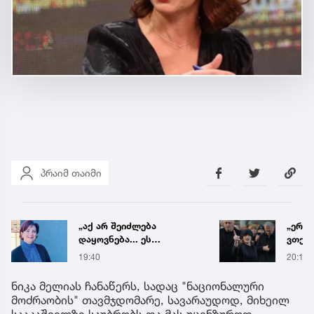
პრაიმ თაიმი
„აქ არ შეიძლება
„ერთ
დაყოვნება... ეს
ვთქვა
დაავადება ყალიბდება 72
ნათე
19:40
20:19
საათში“ - ექიმის
ნია ი
საგანგებო გაფრთხილება
წამქე
ნიკა მელიას ჩანაწერს, სადაც "ნაციონალური
ავალ
მოძრაობის" თავმჯდომარე, სავარაუდოდ, მიხეილ