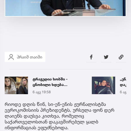
პრაიმ თაიმი
ტრაგედია ხობში -
„ენგ
ცნობილი ხდება
დაკა
დაღუპული დედა-შვილის
ვთქვა
6 აგვ 19:58
6 აგვ 
ვინაობა
უახლ
წინა
რიოდე დღის წინ, სი-ენ-ენის ჟურნალისტმა
ევროკომისიის პრეზიდენტს, ურსულა ფონ დერ
ლაიენს დაუსვა კითხვა, რომელიც
საქართველოსთან დაკავშირებულ ყალბ
ინფორმაციას ეფუძნებოდა.