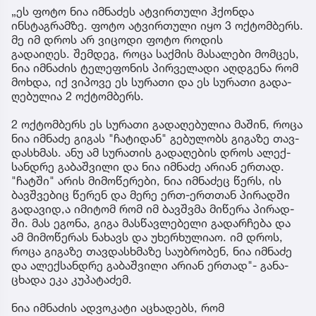
„ეს ფოტო ნია იმნაძეს ატვირთული ჰქონდა
ინსტაგრამზე. ფოტო ატვირთული იყო 3 ოქტომბერს.
მე იმ დროს არ ვიცოდი ფოტო როდის
გადაიღეს. შემ­დეგ, როცა საქ­მის მა­სა­ლე­ბი მომ­ცეს,
ნია იმ­ნა­ძის ტე­ლე­ფო­ნის პირ­ვე­ლა­დი აღ­დგე­ნა რომ
მოხ­და, იქ ვი­პო­ვე ეს სუ­რა­თი და ეს სუ­რა­თი გა­და­
ღე­ბუ­ლია 2 ოქ­ტომ­ბერს.
2 ოქ­ტომ­ბერს ეს სუ­რა­თი გა­და­ღე­ბუ­ლია მა­შინ, როცა
ნია იმ­ნა­ძე გი­გას "ჩა­ტი­დან" გე­ბუ­ლობს გი­გა­ზე თავ­
დას­ხმას. ანუ ამ სუ­რა­თის გა­და­ღე­ბის დროს ალექ­
სან­დრე გა­ბაშ­ვი­ლი და ნია იმ­ნა­ძე არი­ან ერ­თად.
"ჩატ­ში" არის მი­მო­წე­რე­ბი, ნია იმ­ნა­ძეც წერს, ის
ბავ­შვე­ბიც წე­რენ და მერე ერთ-ერ­თთან პი­რად­ში
გა­და­ვი­დ,ა იმი­ტომ რომ იმ ბავ­შვმა მი­წე­რა პი­რად­
ში. მას ეგო­ნა, გიგა მას­წავ­ლე­ბე­ლი გა­დარ­ჩე­ბა და
ამ მი­მო­წე­რას ნა­ხავს და უხერ­ხუ­ლი­აო. იმ დროს,
როცა გი­გა­ზე თავ­დას­ხმა­ზე სა­უბ­რო­ბენ, ნია იმ­ნა­ძე
და ალექ­სან­დრე გა­ბაშ­ვი­ლი არი­ან ერ­თად"- გა­ნა­
ცხა­და ეკა კუ­პა­ტა­ძემ.
ნია იმნაძის ადვოკატი აცხადებს, რომ