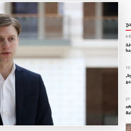
უ
9 
ეკ
სა
მა
აღ
13
„ხ
გა
დ
27
ირ
მა
უშ
თ