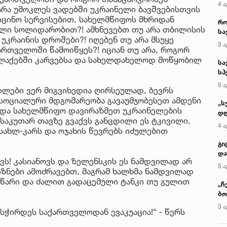
4 ა
არა უმოკლეს ვადებში უკრაინელი ბავშვებისთვის
ცინო სერვისებით, სახელმწიფოს მხრიდან
რო
ლი სოლიდარობით?! ამხნევებთ თუ არა თბილისის
სა
უკრაინის დროშები?! იღებენ თუ არა მსუყე
კე
3 ა
ართველოში წამოიწყეს?! იციან თუ არა, როგორ
ალაქებში კარვებსა და სახელდახელოდ მოწყობილ
სა
სპ
ავ
5 ა
ილები ვერ მიგვიხედია ღირსეულად, ბევრს
 სოციალური მდგომარეობა გავაუმჯობესეთ ამდენი
„ს
 და სახელმწიფო დავირაზმეთ უკრაინელების
დღ
საკუთარ თავზე გვაქვს განცდილი ეს ტკივილი,
და
4 ა
 სახლ-კარს და ოჯახის წევრებს იძულებით
სა
ქ
გი
და
ვს! კასიანოვს და ზელენსკის ეს ნამდვილად არ
კლ
5 ა
იზნები ამოძრავებთ, მაგრამ ხალხმა ნამდვილად
ვეწარი და ძალით გადაცემული ტანკი თუ გულით
„ჩ
ბო
ალ
3 ა
დასჭირდეს საქართველოდან ევაკუაცია!“ - წერს
გუ