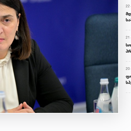
22 
მდ
სა
ორ
21 
სო
პრ
ერ
20
ფ
სპ