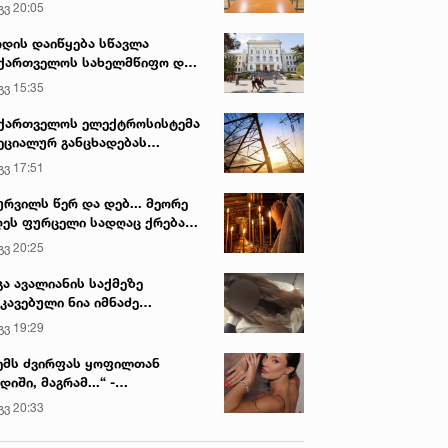
გვ 20:05
დის დაიწყება სწავლა
ქართველოს სახელმწიფო და
რძო უნივერსიტეტებში
გვ 15:35
ქართველოს ელექტროსისტემა
ეციალურ განცხადებას
რცელებს
გვ 17:51
ურვილს წერ და დებ... მეორე
ეს ფურცელი სადღაც ქრება
 სურვილი სრულდება...“ -
გვ 20:25
სწაულმოქმედი ტაძარი შიდა
ართლში
გა ავალიანის საქმეზე
კავებული ნია იმნაძე
ინიკაში გადაჰყავთ
გვ 19:29
ემს ძვირფას ყოფილთან
დიში, მაგრამ...“ -
ექსანდრა პაიჭაძის
გვ 20:33
ლწრფელი აღიარება