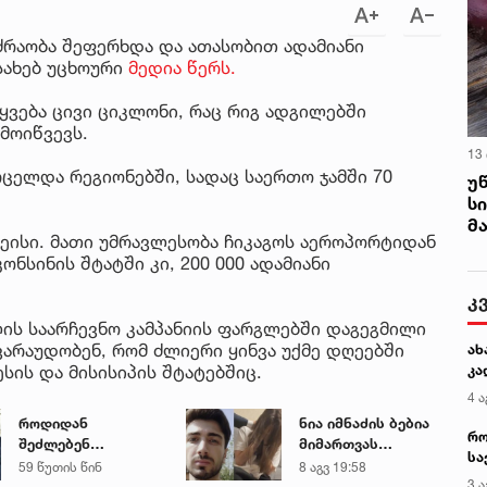
ძრაობა შეფერხდა და ათასობით ადამიანი
სახებ უცხოური
მედია წერს.
ყვება ცივი ციკლონი, რაც რიგ ადგილებში
მოიწვევს.
13
ცელდა რეგიონებში, სადაც საერთო ჯამში 70
უ
ს
მ
არეისი. მათი უმრავლესობა ჩიკაგოს აეროპორტიდან
ონსინის შტატში კი, 200 000 ადამიანი
კ
წლის საარჩევნო კამპანიის ფარგლებში დაგეგმილი
არაუდობენ, რომ ძლიერი ყინვა უქმე დღეებში
ახ
სის და მისისიპის შტატებშიც.
კა
4 ა
როდიდან
ნია იმნაძის ბებია
რო
შეძლებენ
მიმართვას
სა
მშობლები
ავრცელებს
59 წუთის წინ
8 აგვ 19:58
კე
3 ა
სასკოლო