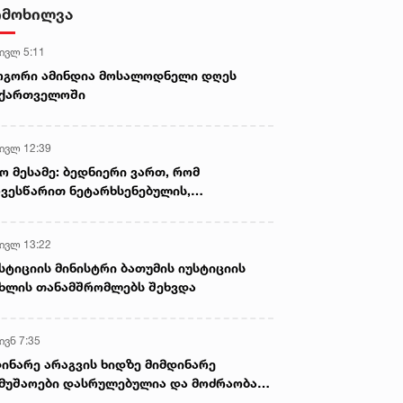
ამოიღეს
იმოხილვა
 ივლ 5:11
ოგორი ამინდია მოსალოდნელი დღეს
აქართველოში
 ივლ 12:39
ო მესამე: ბედნიერი ვართ, რომ
ვესწარით ნეტარხსენებულის,
თოლიკოს-პატრიარქ ილია მეორის
აწლს, ვართ მისი მემკვიდრეები
 ივლ 13:22
სტიციის მინისტრი ბათუმის იუსტიციის
ხლის თანამშრომლებს შეხვდა
ივნ 7:35
ინარე არაგვის ხიდზე მიმდინარე
მუშაოები დასრულებულია და მოძრაობა
ივე სამოძრაო ზოლზე აღდგენილია