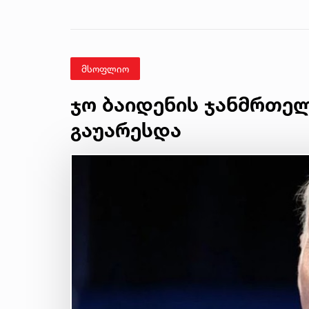
მსოფლიო
ჯო ბაიდენის ჯანმრთე
გაუარესდა