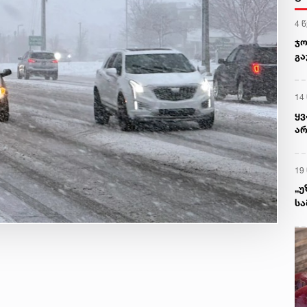
4 
ჯო
გა
14
ყ
არ
პრ
რა
19
„უ
სა
მ