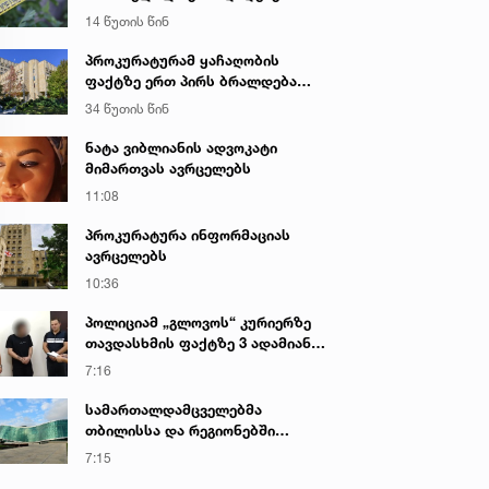
საქმეზე პროკურატურამ 2 პირს
14 წუთის წინ
ბრალი წარუდგინა - რა არის ამ
დროისთვის ცნობილი
პროკურატურამ ყაჩაღობის
ფაქტზე ერთ პირს ბრალდება
წარუდგინა
34 წუთის წინ
ნატა ვიბლიანის ადვოკატი
მიმართვას ავრცელებს
11:08
პროკურატურა ინფორმაციას
ავრცელებს
10:36
პოლიციამ „გლოვოს“ კურიერზე
თავდასხმის ფაქტზე 3 ადამიანი
დააკავა
7:16
სამართალდამცველებმა
თბილისსა და რეგიონებში
უკანონო ცეცხლსასროლი
7:15
იარაღები და საბრძოლო მასალა