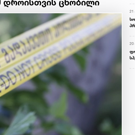
ამ დროისთვის ცნობილი
21 
სო
პრ
ერ
20
ფ
სპ