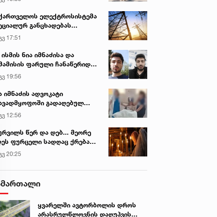
ქართველოს ელექტროსისტემა
ეციალურ განცხადებას
რცელებს
გვ 17:51
 ისმის ნია იმნაძისა და
მამისის ფარული ჩანაწერიდან
გიგა ავალიანის მკვლელობის
გვ 19:56
ქმე
ა იმნაძის ადვოკატი
ავადმყოფოში გადაღებულ
დრებს ავრცელებს
გვ 12:56
ურვილს წერ და დებ... მეორე
ეს ფურცელი სადღაც ქრება
 სურვილი სრულდება...“ -
გვ 20:25
სწაულმოქმედი ტაძარი შიდა
ართლში
ამართალი
ყვარელში ავტორბოლის დროს
არასრულწლოვნის დაღუპვის