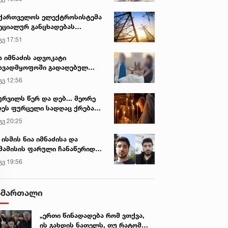
ქართველოს ელექტროსისტემა
ეციალურ განცხადებას
რცელებს
გვ 17:51
ა იმნაძის ადვოკატი
ავადმყოფოში გადაღებულ
დრებს ავრცელებს
გვ 12:56
ურვილს წერ და დებ... მეორე
ეს ფურცელი სადღაც ქრება
 სურვილი სრულდება...“ -
გვ 20:25
სწაულმოქმედი ტაძარი შიდა
ართლში
 ისმის ნია იმნაძისა და
მამისის ფარული ჩანაწერიდან
გიგა ავალიანის მკვლელობის
გვ 19:56
ქმე
ამართალი
„ერთი წინადადება რომ ვთქვა,
ის გახდის ნათელს, თუ რატომ