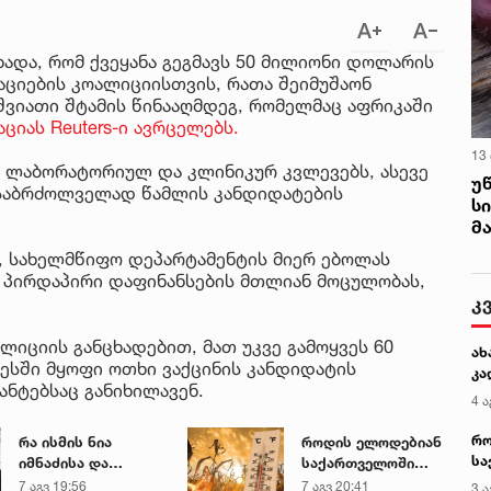
ხადა, რომ ქვეყანა გეგმავს 50 მილიონი დოლარის
აციების კოალიციისთვის, რათა შეიმუშაონ
შვიათი შტამის წინააღმდეგ, რომელმაც აფრიკაში
ციას Reuters-ი ავრცელებს.
13
ა ლაბორატორიულ და კლინიკურ კვლევებს, ასევე
უ
 საბრძოლველად წამლის კანდიდატების
ს
მ
ა, სახელმწიფო დეპარტამენტის მიერ ებოლას
პირდაპირი დაფინანსების მთლიან მოცულობას,
კ
ლიციის განცხადებით, მათ უკვე გამოყვეს 60
ახ
ესში მყოფი ოთხი ვაქცინის კანდიდატის
კა
ნტებსაც განიხილავენ.
4 ა
რო
რა ისმის ნია
როდის ელოდებიან
სა
იმნაძისა და
საქართველოში
კე
მამამისის ფარული
+40-გრადუსიან
7 აგვ 19:56
7 აგვ 20:41
3 ა