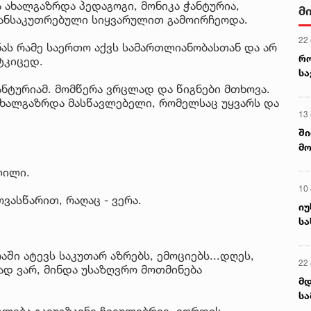
 ახალგაზრდა პედაგოგი, მონიკა ჭანტურია,
მ
განსაკუთრებული სიყვარულით გამოირჩეოდა.
22
ნას რამე საერთო აქვს სამართლიანობასთან და არ
რ
ტკიცედ.
ს
ანტურიამ. მომწერა ვრცლად და წიგნები მთხოვა.
ახალგაზრდა მასწავლებელი, რომელსაც უყვარს და
13
ში
მო
კა
ლილი.
ღვ
10
ვასწარით, რაღაც - ვერა.
იუ
სა
აში ატევს საკუთარ აზრებს, ემოციებს...დღეს,
22 
გად ვარ, მინდა უსაზღვრო მოთმინება
მდ
სა
ორ
ალება გავუგზავნე ჩვეულებრივ, ვორდის