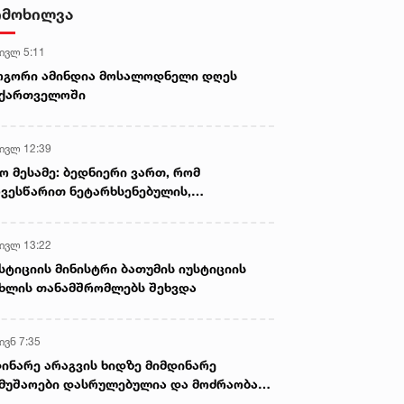
- ნიას მამა ამბობს, რომ
იმოხილვა
არასწორად მოიქცა, თუმცა
მამას ეუბნება, რომ სხვანაირად
 ივლ 5:11
ვერ მოიქცეოდა, თანამედროვე
ეპოქაში სხვანაირად ხდება -
ოგორი ამინდია მოსალოდნელი დღეს
პროკურორი
აქართველოში
 ივლ 12:39
ო მესამე: ბედნიერი ვართ, რომ
ვესწარით ნეტარხსენებულის,
თოლიკოს-პატრიარქ ილია მეორის
აწლს, ვართ მისი მემკვიდრეები
 ივლ 13:22
სტიციის მინისტრი ბათუმის იუსტიციის
ხლის თანამშრომლებს შეხვდა
ივნ 7:35
ინარე არაგვის ხიდზე მიმდინარე
მუშაოები დასრულებულია და მოძრაობა
ივე სამოძრაო ზოლზე აღდგენილია