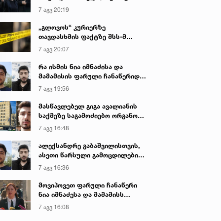
იყო ნია იმნაძე წამქეზებელი...“ -
7 აგვ 20:19
გიგა ავალიანის დედა
„გლოვოს“ კურიერზე
თავდასხმის ფაქტზე შსს-მ
გამოძიება დაიწყო
7 აგვ 20:07
რა ისმის ნია იმნაძისა და
მამამისის ფარული ჩანაწერიდან
- გიგა ავალიანის მკვლელობის
7 აგვ 19:56
საქმე
მასწავლებელ გიგა ავალიანის
საქმეზე საგამოძიებო ორგანო
დაკავებულ არასრულწლოვნებს -
7 აგვ 16:48
ნია იმნაძესა და ანასტასია
ბერუაშვილს 30 დღის
ალექსანდრე გაბაშვილისთვის,
განმავლობაში ფარულად
ასეთი წარსული გამოცდილების
უსმენდა
ადამიანისთვის ინფორმაციის
7 აგვ 16:36
მიწოდება, რომ მასწავლებელი
სექსუალურად ავიწროებდა,
მოვიპოვეთ ფარული ჩანაწერი
ფაქტობრივად, წაქეზება იყო -
ნია იმნაძესა და მამამისს
პროკურორი ნია იმნაძის საქმეზე
შორის, განიხილავდნენ, როგორ
7 აგვ 16:08
ჩაიდინა გაბაშვილმა დანაშაული