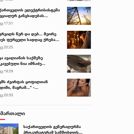
ქართველოს ელექტროსისტემა
ეციალურ განცხადებას
რცელებს
გვ 17:51
ურვილს წერ და დებ... მეორე
ეს ფურცელი სადღაც ქრება
 სურვილი სრულდება...“ -
გვ 20:25
სწაულმოქმედი ტაძარი შიდა
ართლში
გა ავალიანის საქმეზე
კავებული ნია იმნაძე
ინიკაში გადაჰყავთ
გვ 19:29
ემს ძვირფას ყოფილთან
დიში, მაგრამ...“ -
ექსანდრა პაიჭაძის
გვ 20:33
ლწრფელი აღიარება
ამართალი
საქართველოს გენერალურმა
პროკურატურამ სამშობლოს