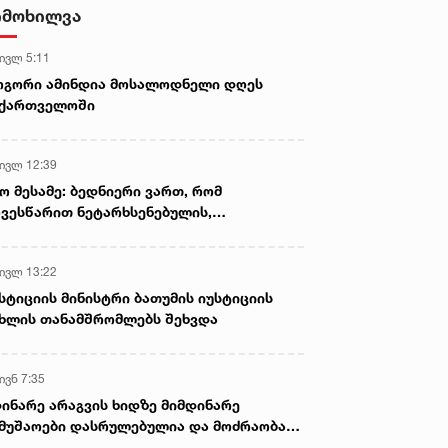
დამზადების, შენახვისა და
იმოხილვა
გავრცელების ფაქტებზე, ერთ
პირს ბრალდება წარედგინა
 ივლ 5:11
ოგორი ამინდია მოსალოდნელი დღეს
აქართველოში
 ივლ 12:39
ო მესამე: ბედნიერი ვართ, რომ
ვესწარით ნეტარხსენებულის,
თოლიკოს-პატრიარქ ილია მეორის
აწლს, ვართ მისი მემკვიდრეები
 ივლ 13:22
სტიციის მინისტრი ბათუმის იუსტიციის
ხლის თანამშრომლებს შეხვდა
ივნ 7:35
ინარე არაგვის ხიდზე მიმდინარე
მუშაოები დასრულებულია და მოძრაობა
ივე სამოძრაო ზოლზე აღდგენილია