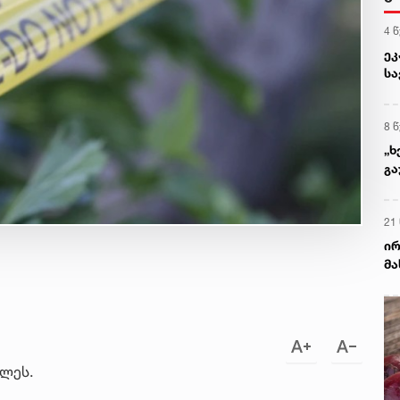
4 
ეკ
სა
მა
აღ
8 
„ხ
გა
დ
21
ირ
მა
უშ
თ
კლეს.