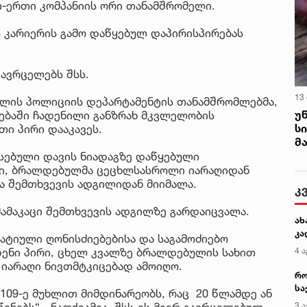
-ერთი კომპანიის ორი თანამშრომელი.
 კარიერის გამო დაწყებულ დაპირისპირებას
ავრცელებს შსს.
13
რთლის პოლიციის დეპარტამენტის თანამშრომლებმა,
უ
ოებაში ჩადენილი განზრახ მკვლელობის
ს
ი პირი დააკავეს.
მ
სებული დავის ნიადაგზე დაწყებული
ში, ბრალდებულმა ცეცხლსასროლი იარაღიდან
და შემთხვევის ადგილიდან მიიმალა.
კ
ამაკაცი შემთხვევის ადგილზე გარდაიცვალა.
ახ
კა
ტიული ღონისძიებებისა და საგამოძიებო
დენი პირი, ცხელ კვალზე ბრალდებულის სახით
4 ა
 იარაღი ნივთმტკიცებად ამოიღო.
რო
სა
109-ე მუხლით მიმდინარეობს, რაც 20 წლამდე ან
კე
ინებს“,- ნათქვამია შსს-ის მიერ გავრცელებულ
3 ა