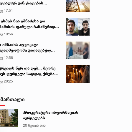
ეციალურ განცხადებას
რცელებს
გვ 17:51
 ისმის ნია იმნაძისა და
მამისის ფარული ჩანაწერიდან
გიგა ავალიანის მკვლელობის
გვ 19:56
ქმე
ა იმნაძის ადვოკატი
ავადმყოფოში გადაღებულ
დრებს ავრცელებს
გვ 12:56
ურვილს წერ და დებ... მეორე
ეს ფურცელი სადღაც ქრება
 სურვილი სრულდება...“ -
გვ 20:25
სწაულმოქმედი ტაძარი შიდა
ართლში
ამართალი
პროკურატურა ინფორმაციას
ავრცელებს
20 წუთის წინ