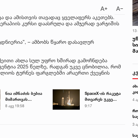
ა და ამისთვის თავადაც ყველაფერს აკეთებს.
თერაპიის კურსი დაასრულა და ამჯერად ვარჯიშის
13
უ
ედნიერია”, – ამბობს წყარო დასავლურ
ს
მ
 ქეითი ახლა სულ უფრო ხშირად გამოჩნდება
ცენტია 2025 წელზე, რადგან უკვე ცნობილია, რომ
კ
ფლიოს ტურნეს ფარგლებში არაერთი ქვეყნის
ახ
კა
ნია იმნაძის ბებია
SpaceX-ის რაკეტა
მიმართვას
მთვარეს უკვე
4 ა
ავრცელებს
შეეჯახა - პირველი
8 აგვ 19:58
9:17
რო
ფოტოები
სა
კოსმოსიდან
კე
3 ა
სა