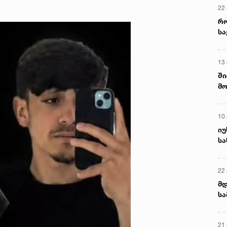
22
რ
ს
13
ში
მო
კა
ღვ
10
იუ
სა
22 
მდ
სა
ორ
21 