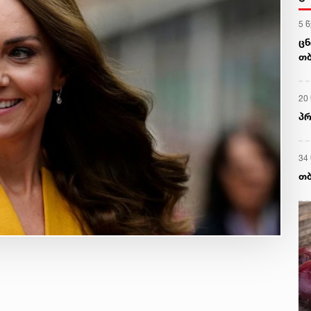
5 
ცნ
თბ
20
პრ
34
თბ