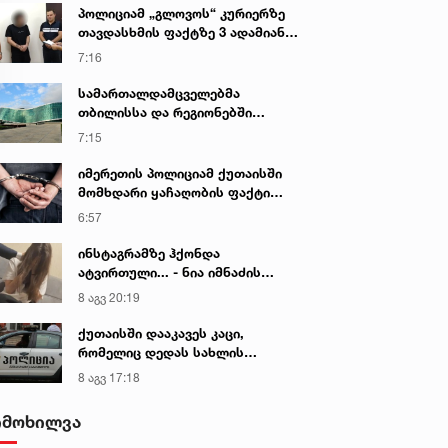
პოლიციამ „გლოვოს“ კურიერზე
თავდასხმის ფაქტზე 3 ადამიანი
დააკავა
7:16
სამართალდამცველებმა
თბილისსა და რეგიონებში
უკანონო ცეცხლსასროლი
7:15
იარაღები და საბრძოლო მასალა
ამოიღეს
იმერეთის პოლიციამ ქუთაისში
მომხდარი ყაჩაღობის ფაქტი
გახსნა - დაკავებულია ერთი პირი
6:57
ინსტაგრამზე ჰქონდა
ატვირთული... - ნია იმნაძის
რომელ ფოტოზე საუბრობს გიგა
8 აგვ 20:19
ავალიანის დედა
ქუთაისში დააკავეს კაცი,
რომელიც დედას სახლის
გადაწვით დაემუქრა
8 აგვ 17:18
იმოხილვა