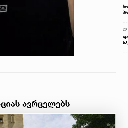
სო
პრ
ერ
20
ფ
სპ
ციას ავრცელებს