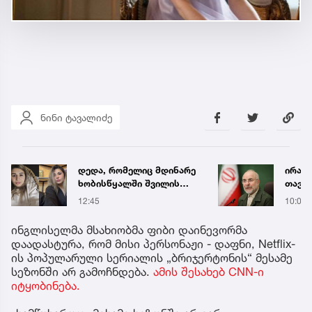
ნინი ტავალიძე
დედა, რომელიც მდინარე
ირან
ხობისწყალში შვილის
თავმ
გადასარჩენად შევიდა,
მასშტ
12:45
10:03
მაშველებმა
მოდის
გარდაცვლილი იპოვეს
უშავს
ინგლისელმა მსახიობმა ფიბი დაინევორმა
მოლაპ
დაადასტურა, რომ მისი პერსონაჟი - დაფნი, Netflix-
თეატ
ის პოპულარული სერიალის „ბრიჯერტონის“ მესამე
დიპლ
სეზონში არ გამოჩნდება.
ამის შესახებ CNN-ი
იტყობინება.