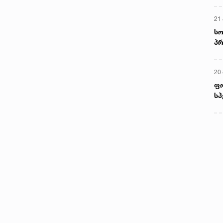
21 
სო
პრ
ერ
20
ფ
სპ