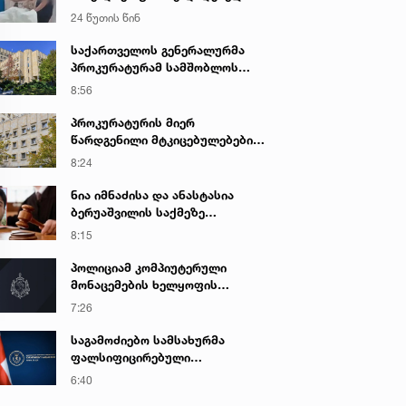
კადრებს ავრცელებს
24 წუთის წინ
საქართველოს გენერალურმა
პროკურატურამ სამშობლოს
ღალატის და საბოტაჟის ფაქტზე
8:56
გამოძიება დაიწყო
პროკურატურის მიერ
წარდგენილი მტკიცებულებების
საფუძველზე ნარკოტიკული
8:24
საშუალების უკანონო შეძენის,
შენახვის და რეალიზაციის
ნია იმნაძისა და ანასტასია
ფაქტზე ბრალდებულს
ბერუაშვილის საქმეზე
სასამართლომ 16 წლით
სასამართლო დღეს იმსჯელებს
8:15
თავისუფლების აღკვეთა მიუსაჯა
პოლიციამ კომპიუტერული
მონაცემების ხელყოფის
ბრალდებით ერთი პირი დააკავა,
7:26
მეორის მიმართ კი
სისხლისსამართლებრივი დევნა
საგამოძიებო სამსახურმა
დაუსწრებლად დაიწყო
ფალსიფიცირებული
ალკოჰოლური სასმელებისა და
6:40
ყალბი აქციზური მარკების