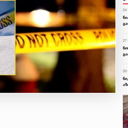
24
ნი
გა
27
ნო
გა
ა
სა
30
ნი
აზ
თუ
პა