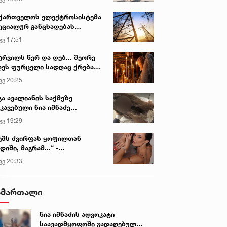
ქართველოს ელექტროსისტემა
ეციალურ განცხადებას
რცელებს
გვ 17:51
ურვილს წერ და დებ... მეორე
ეს ფურცელი სადღაც ქრება
 სურვილი სრულდება...“ -
გვ 20:25
სწაულმოქმედი ტაძარი შიდა
ართლში
გა ავალიანის საქმეზე
კავებული ნია იმნაძე
ინიკაში გადაჰყავთ
გვ 19:29
ემს ძვირფას ყოფილთან
დიში, მაგრამ...“ -
ექსანდრა პაიჭაძის
გვ 20:33
ლწრფელი აღიარება
ამართალი
ნია იმნაძის ადვოკატი
საავადმყოფოში გადაღებულ