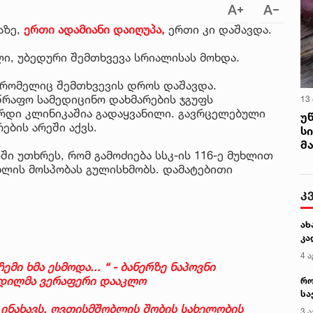
აზე,
ერთი ადამიანი დაიღუპა,
ერთი კი დაშავდა.
ი, უბედური შემთხვევა სრიალისას მოხდა.
, რომელიც შემთხვევის დროს დაშავდა.
წრაფო სამედიცინო დახმარების ჯგუფს
13
რდი კლინიკაშია გადაყვანილი. გავრცელებული
უ
ების არეში აქვს.
ს
მ
ში უთხრეს, რომ გამოძიება სსკ-ის 116-ე მუხლით
ლის მოსპობას გულისხმობს. დამატებითი
კ
ახ
კა
4 ა
მი ხმა ესმოდა... “ - ბანერზე ნაპოვნი
ვდილმა ვერაფერი დააკლო
რო
სა
კე
 ინახავს, ღვთისმშობლის შობის სახელობის
3 ა