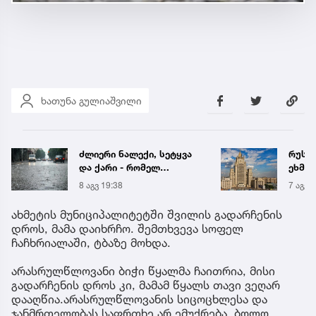
ხათუნა გულიაშვილი
ძლიერი ნალექი, სეტყვა
რუსეთ
და ქარი - რომელ
ეხმაუ
რეგიონს ემუქრება
გადა
8 აგვ 19:38
7 აგვ 
წყალმოვარდნებისა და
ოკუპ
მეწყრის საფრთხე
აფხა
ახმეტის მუნიციპალიტეტში შვილის გადარჩენის
დიპლ
დროს, მამა დაიხრჩო. შემთხვევა სოფელ
ურთი
ჩაჩხრიალაში, ტბაზე მოხდა.
შეწყვ
„ჩვენ
არასრულწლოვანი ბიჭი წყალმა ჩაითრია, მისი
გადა
გადარჩენის დროს კი, მამამ წყალს თავი ვეღარ
მოტივ
დააღწია.არასრულწლოვანის სიცოცხლესა და
ჯანმრთელობას საფრთხე არ ემუქრება. ბოლო