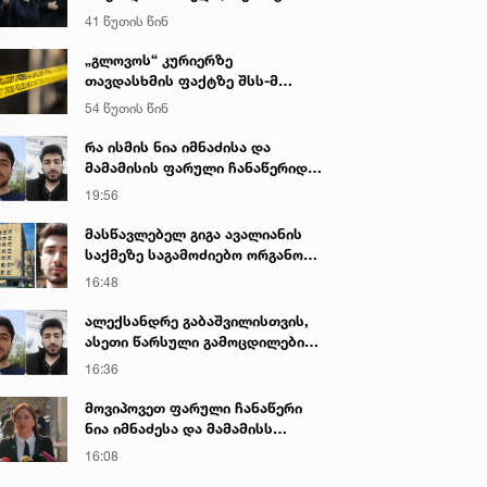
იყო ნია იმნაძე წამქეზებელი...“ -
41 წუთის წინ
გიგა ავალიანის დედა
„გლოვოს“ კურიერზე
თავდასხმის ფაქტზე შსს-მ
გამოძიება დაიწყო
54 წუთის წინ
რა ისმის ნია იმნაძისა და
მამამისის ფარული ჩანაწერიდან
- გიგა ავალიანის მკვლელობის
19:56
საქმე
მასწავლებელ გიგა ავალიანის
საქმეზე საგამოძიებო ორგანო
დაკავებულ არასრულწლოვნებს -
16:48
ნია იმნაძესა და ანასტასია
ბერუაშვილს 30 დღის
ალექსანდრე გაბაშვილისთვის,
განმავლობაში ფარულად
ასეთი წარსული გამოცდილების
უსმენდა
ადამიანისთვის ინფორმაციის
16:36
მიწოდება, რომ მასწავლებელი
სექსუალურად ავიწროებდა,
მოვიპოვეთ ფარული ჩანაწერი
ფაქტობრივად, წაქეზება იყო -
ნია იმნაძესა და მამამისს
პროკურორი ნია იმნაძის საქმეზე
შორის, განიხილავდნენ, როგორ
16:08
ჩაიდინა გაბაშვილმა დანაშაული