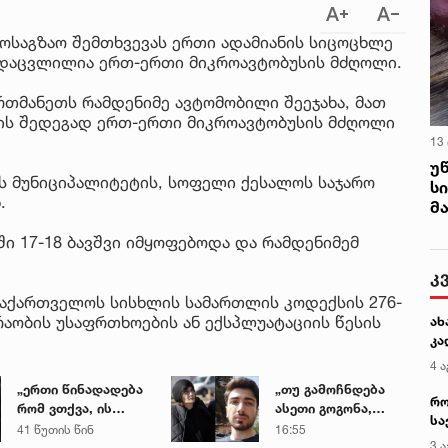
ოსაგზაო შემთხვევას ერთი ადამიანის სიცოცხლე
რდაცვლილია ერთ-ერთი მიკროავტობუსის მძღოლი.
თმანეთს რამდენიმე ავტომობილი შეეჯახა, მათ
რის შედეგად ერთ-ერთი მიკროავტობუსის მძღოლი
13
უ
ის მუნიციპალიტეტის, სოფელი ქესალოს საჯარო
ს
.
მ
 17-18 ბავშვი იმყოფებოდა და რამდენიმემ
კ
 საქართველოს სისხლის სამართლის კოდექსის 276-
აობის უსაფრთხოების ან ექსპლუატაციის წესის
ახ
კა
4 ა
„ერთი წინადადება
„თუ გამოჩნდება
რო
რომ ვთქვა, ის
ასეთი გოგონა,
სა
გახდის ნათელს,
ოფიციალურად,
41 წუთის წინ
16:55
კე
3 ა
თუ რატომ იყო ნია
სახალხოდ