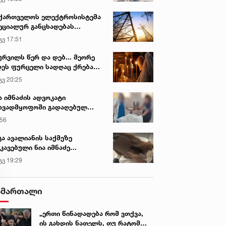
ქართველოს ელექტროსისტემა
ეციალურ განცხადებას
რცელებს
გვ 17:51
ურვილს წერ და დებ... მეორე
ეს ფურცელი სადღაც ქრება
 სურვილი სრულდება...“ -
გვ 20:25
სწაულმოქმედი ტაძარი შიდა
ართლში
ა იმნაძის ადვოკატი
ავადმყოფოში გადაღებულ
დრებს ავრცელებს
:56
გა ავალიანის საქმეზე
კავებული ნია იმნაძე
ინიკაში გადაჰყავთ
გვ 19:29
ამართალი
„ერთი წინადადება რომ ვთქვა,
ის გახდის ნათელს, თუ რატომ