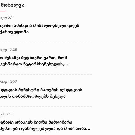
- ნიას მამა ამბობს, რომ
იმოხილვა
არასწორად მოიქცა, თუმცა
მამას ეუბნება, რომ სხვანაირად
 ივლ 5:11
ვერ მოიქცეოდა, თანამედროვე
ეპოქაში სხვანაირად ხდება -
ოგორი ამინდია მოსალოდნელი დღეს
პროკურორი
აქართველოში
 ივლ 12:39
ო მესამე: ბედნიერი ვართ, რომ
ვესწარით ნეტარხსენებულის,
თოლიკოს-პატრიარქ ილია მეორის
აწლს, ვართ მისი მემკვიდრეები
 ივლ 13:22
სტიციის მინისტრი ბათუმის იუსტიციის
ხლის თანამშრომლებს შეხვდა
ივნ 7:35
ინარე არაგვის ხიდზე მიმდინარე
მუშაოები დასრულებულია და მოძრაობა
ივე სამოძრაო ზოლზე აღდგენილია