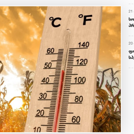
21 
სო
პრ
ერ
20
ფ
სპ