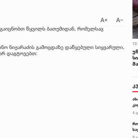
 გაიცნობთ წყვილს ბათუმიდან, რომელსაც
13
ნინო ნიჟარაძის გამოცდაზე დაწყებული სიყვარული,
უ
არ დაგტოვებთ:
ს
მ
კ
ახ
კა
4 ა
რო
სა
კე
3 ა