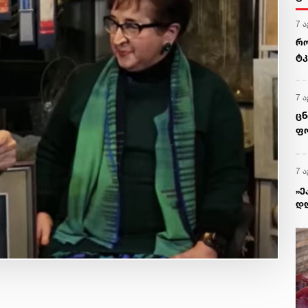
7 ა
რო
ტკ
გვ
7 ა
ცნ
ფო
7 ა
„ე
დღ
ყო
გი
წე