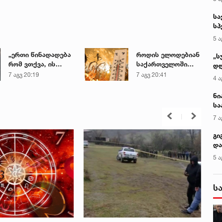
სა
სპ
ავ
5 ა
„ერთი წინადადება
როდის ელოდებიან
„ს
რომ ვთქვა, ის
საქართველოში
დღ
გახდის ნათელს,
+40-გრადუსიან
და
7 აგვ 20:19
7 აგვ 20:41
4 ა
თუ რატომ იყო ნია
სიცხეს
სა
იმნაძე
ქ
ნი
წამქეზებელი...“ -
სა
გიგა ავალიანის
კა
7 ა
დედა
გი
და
კლ
5 ა
ს