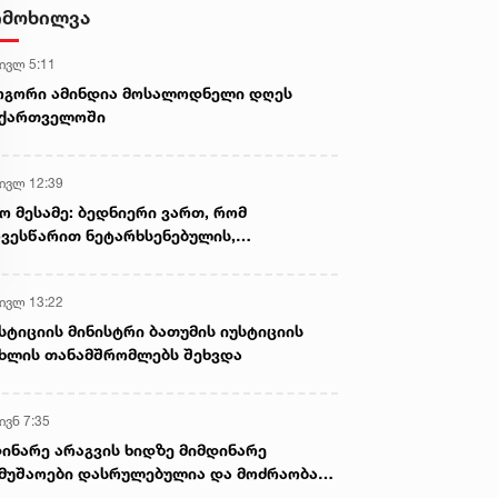
- ნიას მამა ამბობს, რომ
იმოხილვა
არასწორად მოიქცა, თუმცა
მამას ეუბნება, რომ სხვანაირად
 ივლ 5:11
ვერ მოიქცეოდა, თანამედროვე
ეპოქაში სხვანაირად ხდება -
ოგორი ამინდია მოსალოდნელი დღეს
პროკურორი
აქართველოში
 ივლ 12:39
ო მესამე: ბედნიერი ვართ, რომ
ვესწარით ნეტარხსენებულის,
თოლიკოს-პატრიარქ ილია მეორის
აწლს, ვართ მისი მემკვიდრეები
 ივლ 13:22
სტიციის მინისტრი ბათუმის იუსტიციის
ხლის თანამშრომლებს შეხვდა
ივნ 7:35
ინარე არაგვის ხიდზე მიმდინარე
მუშაოები დასრულებულია და მოძრაობა
ივე სამოძრაო ზოლზე აღდგენილია