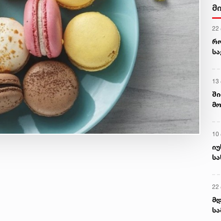
მ
22
რ
ს
13
ში
მო
კა
ღვ
10
იუ
სა
22 
მდ
სა
ორ