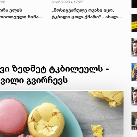
0:26
8 იან.2023 • 17:27
9 ია
ირა ელის
„მოსიყვარულე ოჯახი იყო,
„ე
თითოეული ნიშანს
ტკბილი ცოლ-ქმარი“ - ახალი
ამ
ა როგორც
დეტალები თერჯოლაში
ემ
ლო ურთიერთობას,
საზარელი მკვლელობის
ობრობასაც“
შესახებ
ვი ზედმეტ ტკბილეულს -
შვილი გვირჩევს