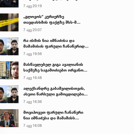
ნ. 2023 • 7:25
9 იან. 2023 • 10:26
იყო ნია იმნაძე წამქეზებელი...“ -
7 აგვ 20:19
საა ნაღდი სიყვარულის
როგორი კვირა ელის
გიგა ავალიანის დედა
ბავი...“ - გიორგი კეკელიძე
ზოდიაქოს თითოეული ნიშა
„გლოვოს“ კურიერზე
თავდასხმის ფაქტზე შსს-მ
ოციურ პოსტს აქვეყნებს
- „ეს ეხება როგორც
გამოძიება დაიწყო
სასიყვარულო ურთიერთობა
7 აგვ 20:07
ასევე მეგობრობასაც“
რა ისმის ნია იმნაძისა და
მამამისის ფარული ჩანაწერიდან
- გიგა ავალიანის მკვლელობის
7 აგვ 19:56
საქმე
მასწავლებელ გიგა ავალიანის
საქმეზე საგამოძიებო ორგანო
დაკავებულ არასრულწლოვნებს -
7 აგვ 16:48
ნია იმნაძესა და ანასტასია
ბერუაშვილს 30 დღის
ალექსანდრე გაბაშვილისთვის,
განმავლობაში ფარულად
ასეთი წარსული გამოცდილების
უსმენდა
ადამიანისთვის ინფორმაციის
7 აგვ 16:36
მიწოდება, რომ მასწავლებელი
სექსუალურად ავიწროებდა,
მოვიპოვეთ ფარული ჩანაწერი
ფაქტობრივად, წაქეზება იყო -
ნია იმნაძესა და მამამისს
პროკურორი ნია იმნაძის საქმეზე
შორის, განიხილავდნენ, როგორ
7 აგვ 16:08
ჩაიდინა გაბაშვილმა დანაშაული