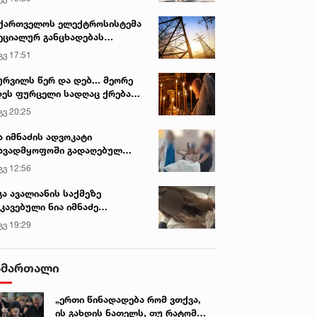
ქართველოს ელექტროსისტემა
ეციალურ განცხადებას
რცელებს
გვ 17:51
ურვილს წერ და დებ... მეორე
ეს ფურცელი სადღაც ქრება
 სურვილი სრულდება...“ -
გვ 20:25
სწაულმოქმედი ტაძარი შიდა
ართლში
ა იმნაძის ადვოკატი
ავადმყოფოში გადაღებულ
დრებს ავრცელებს
გვ 12:56
გა ავალიანის საქმეზე
კავებული ნია იმნაძე
ინიკაში გადაჰყავთ
გვ 19:29
ამართალი
„ერთი წინადადება რომ ვთქვა,
ის გახდის ნათელს, თუ რატომ