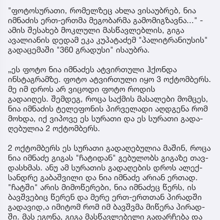
"ფოტოსურათი, რომელზეც ახლა ვისაუბრებ, ნია
იმნაძის ერთ-ერთმა მეგობარმა გამომიგზავნა..." -
ამის შესახებ მოკლული მასწავლებლის, გიგა
ავალიანის დედამ ეკა კუპატაძემ "პალიტრანიუსის"
გადაცემაში "360 გრადუსი" ისაუბრა.
„ეს ფოტო ნია იმნაძეს ატვირთული ჰქონდა
ინსტაგრამზე. ფოტო ატვირთული იყო 3 ოქტომბერს.
მე იმ დროს არ ვიცოდი ფოტო როდის
გადაიღეს. შემ­დეგ, როცა საქ­მის მა­სა­ლე­ბი მომ­ცეს,
ნია იმ­ნა­ძის ტე­ლე­ფო­ნის პირ­ვე­ლა­დი აღ­დგე­ნა რომ
მოხ­და, იქ ვი­პო­ვე ეს სუ­რა­თი და ეს სუ­რა­თი გა­და­
ღე­ბუ­ლია 2 ოქ­ტომ­ბერს.
2 ოქ­ტომ­ბერს ეს სუ­რა­თი გა­და­ღე­ბუ­ლია მა­შინ, როცა
ნია იმ­ნა­ძე გი­გას "ჩა­ტი­დან" გე­ბუ­ლობს გი­გა­ზე თავ­
დას­ხმას. ანუ ამ სუ­რა­თის გა­და­ღე­ბის დროს ალექ­
სან­დრე გა­ბაშ­ვი­ლი და ნია იმ­ნა­ძე არი­ან ერ­თად.
"ჩატ­ში" არის მი­მო­წე­რე­ბი, ნია იმ­ნა­ძეც წერს, ის
ბავ­შვე­ბიც წე­რენ და მერე ერთ-ერ­თთან პი­რად­ში
გა­და­ვი­დ,ა იმი­ტომ რომ იმ ბავ­შვმა მი­წე­რა პი­რად­
ში. მას ეგო­ნა, გიგა მას­წავ­ლე­ბე­ლი გა­დარ­ჩე­ბა და