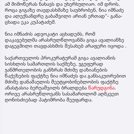
ამ მი­მო­წე­რას ნა­ხავს და უხერ­ხუ­ლი­აო. იმ დროს,
როცა გი­გა­ზე თავ­დას­ხმა­ზე სა­უბ­რო­ბენ, ნია იმ­ნა­ძე
და ალექ­სან­დრე გა­ბაშ­ვი­ლი არი­ან ერ­თად"- გა­ნა­
ცხა­და ეკა კუ­პა­ტა­ძემ.
ნია იმნაძის ადვოკატი აცხადებს, რომ
დაკავებულმა არასრულწლოვანმა გიგა ავალიანზე
დაგეგმილი თავდასხმის შესახებ არაფერი იცოდა .
საქართველოს პროკურატურამ გიგა ავალიანის
სისხლის სამართლის საქმეზე, ჯგუფურად
ჯანმრთელობის განზრახ მძიმე დაზიანების
წაქეზების ფაქტზე ნია იმნაძეს და განსაკუთრებით
მძიმე დანაშაულის შეუტყობინებლობის ფაქტზე
ანასტასია ბერუაშვილს ბრალდება
წარუდგინა
.
ორივე არასრუწლოვანს სასამართლომ აღმკვეთ
ღონისძიებად პატიმრობა შეუფარდა.