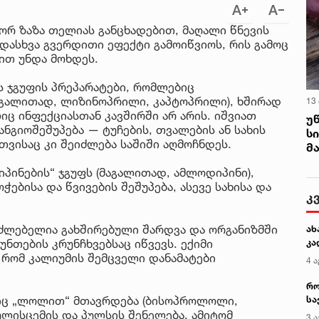
რ ზაზა თელიას განცხადებით, მაღალი წნევის
დასხვა გვერდითი ეფექტი გამოიწვიოს, რის გამოც
ით უნდა მოხდეს.
ს ჯგუფის პრეპარატები, რომლებიც
აგალითად, ლიზინოპრილი, კაპტოპრილი), ხშირად
13
იც ინფექციასთან კავშირში არ არის. იშვიათ
უ
ნგიოშეშუპება — ტუჩების, თვალების ან სახის
ს
თვისაც კი შეიძლება საშიში აღმოჩნდეს.
მ
იპინების“ ჯგუფს (მაგალითად, ამლოდიპინი),
ებისა და წვივების შეშუპება, ასევე სახისა და
კ
აძლებელია გახშირებული შარდვა და ორგანიზმში
ახ
ნთების კრუნჩხვებსაც იწვევს. ექიმი
კა
 რომ კალიუმის შემცველი დანამატები
4 ა
რო
ბიც „ლოლით“ მთავრდება (ბისოპროლოლი,
სა
კე
ლისცემის და პულსის შენელება, ამიტომ
3 ა