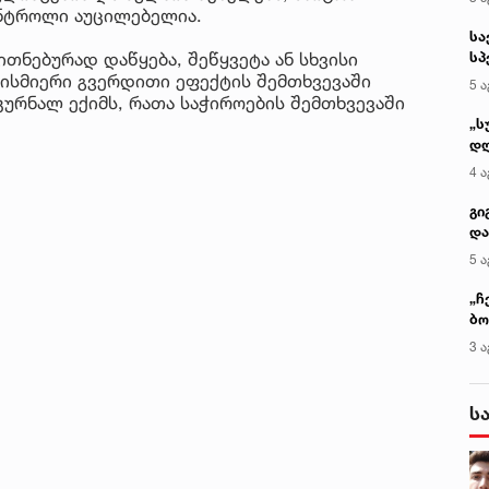
ნტროლი აუცილებელია.
სა
ითნებურად დაწყება, შეწყვეტა ან სხვისი
სპ
ავ
ბისმიერი გვერდითი ეფექტის შემთხვევაში
5 ა
ურნალ ექიმს, რათა საჭიროების შემთხვევაში
„ს
დღ
და
4 ა
სა
ქ
გი
და
კლ
5 ა
„ჩ
ბო
ალ
3 ა
გუ
ს