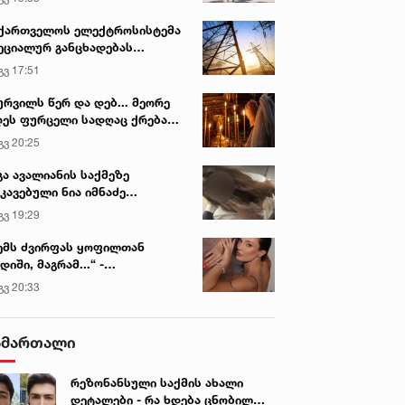
ქართველოს ელექტროსისტემა
ეციალურ განცხადებას
რცელებს
გვ 17:51
ურვილს წერ და დებ... მეორე
ეს ფურცელი სადღაც ქრება
 სურვილი სრულდება...“ -
გვ 20:25
სწაულმოქმედი ტაძარი შიდა
ართლში
გა ავალიანის საქმეზე
კავებული ნია იმნაძე
ინიკაში გადაჰყავთ
გვ 19:29
ემს ძვირფას ყოფილთან
დიში, მაგრამ...“ -
ექსანდრა პაიჭაძის
გვ 20:33
ლწრფელი აღიარება
ამართალი
რეზონანსული საქმის ახალი
დეტალები - რა ხდება ცნობილი