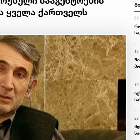
 რუსული სააგენტოების
მ
და ყველა ქართველს
22
რ
ს
13
ში
მო
კა
ღვ
10
იუ
სა
22 
მდ
სა
ორ