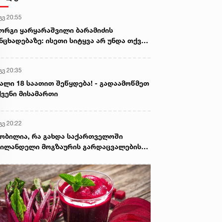
გვ 20:55
ორგი ყარყარაშვილი ბარამიძის
ნცხადებაზე: ისეთი სიტყვა არ უნდა თქვა,
ც ჩრდილს აყენებს აფხაზეთის ომში
ღუპულ მებრძოლებს და ქართველ ხალხს
გვ 20:35
ვლელებად წარმოაჩენს, შენი სიტყვები
ხაზური და რუსული სააგენტოების მიერ
ალი 18 საათით შეწყდება! - გადაამოწმეთ
ის წაღებული და ყველა ქართველს
ვენი მისამართი
ვლელს უწოდებენ
გვ 20:22
ობილია, რა გახდა საქართველოში
ილანდელი მოგზაურის გარდაცვალების
ზეზი