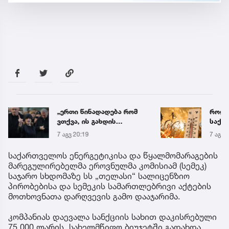
როდის ელოდებიან
რა ის
საქართველოში +40-
მამა
გრადუსიან სიცხეს
ჩანაწ
7 აგვ 20:41
7 აგვ 
ავალ
საქმე
საქართველოს ენერგეტიკისა და წყალმომარაგების
მარეგულირებელმა ეროვნულმა კომისიამ (სემეკ)
საჯარო სხდომაზე სს „თელასი“ სალიცენზიო
პირობებისა და სემეკის სამართლებრივი აქტების
მოთხოვნათა დარღვევის გამო დააჯარიმა.
კომპანიას დაევალა სანქციის სახით დაკისრებული
75 000 ლარის სახელმწიფო ბიუჯეტში გადახდა.