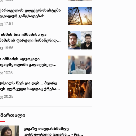
ქართველოს ელექტროსისტემა
ეციალურ განცხადებას
რცელებს
გვ 17:51
 ისმის ნია იმნაძისა და
მამისის ფარული ჩანაწერიდან
გიგა ავალიანის მკვლელობის
გვ 19:56
ქმე
ა იმნაძის ადვოკატი
ავადმყოფოში გადაღებულ
დრებს ავრცელებს
გვ 12:56
ურვილს წერ და დებ... მეორე
ეს ფურცელი სადღაც ქრება
 სურვილი სრულდება...“ -
გვ 20:25
სწაულმოქმედი ტაძარი შიდა
ართლში
ამართალი
გიგაზე თავდასხმამდე
კონსულტაცია გაიარა... - რა