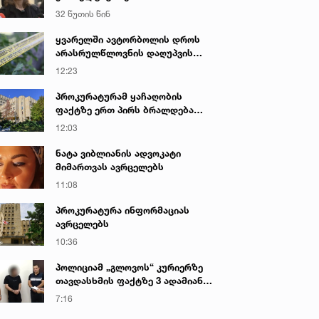
დეტალებს ასაჯაროებს
32 წუთის წინ
მოკლული მასწავლებლის დედა
ყვარელში ავტორბოლის დროს
არასრულწლოვნის დაღუპვის
საქმეზე პროკურატურამ 2 პირს
12:23
ბრალი წარუდგინა - რა არის ამ
დროისთვის ცნობილი
პროკურატურამ ყაჩაღობის
ფაქტზე ერთ პირს ბრალდება
იან. 2022 • 15:30
19 იან. 2022 • 12:45
წარუდგინა
ითვლება თუ არა ნათლიად
ბათუმში, 4 ბალიანი
12:03
ამიანი, რომელიც
შტორმის მიუხედავად
ნატა ვიბლიანის ადვოკატი
ზიკურად არ იყო ნათლობის
მართლმადიდებელი
მიმართვას ავრცელებს
ტუალის დროს?
ქრისტიანები ნათლისღები
11:08
დღესასწაულზე ზღვაში მაი
შევიდნენ
პროკურატურა ინფორმაციას
ავრცელებს
10:36
პოლიციამ „გლოვოს“ კურიერზე
თავდასხმის ფაქტზე 3 ადამიანი
დააკავა
7:16