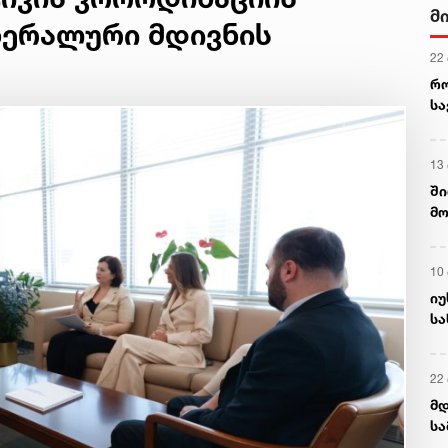
მ
ნერალური მდივნის
22
რ
ს
13
ში
მო
კა
ღვ
10
იუ
სა
22 
მდ
სა
ორ