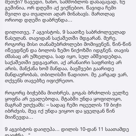
მეთქი? წავედი, ნანო, სამშობლოს დასაცავად, ნუ
გეშინია, ორ დღეში აქ ვიქნებიო. წავიდა ჩემი
შვილი და თვალით აღარ მინახავს. მართლაც
ორიოდ დღეში დაბრუნდა…
დილითვე, 7 აგვისტოს, 9 საათზე საბრძოლველად
წასულან. თავიდან საქაშეთში მდგარან. მერე,
როგორც მისი თანამებრძოლები მომიყვნენ, წინ-წინ
იწევდნენ და ბოლოს ზემო ნიქოზში იდგნენ. თავის
ძმასაც არ უმხელდა, სად იყო, სულ ამშვიდებდა,
საქაშეთში ვდგავართ, აქ არანაირი საფრთხე არ
არის, მანქანა ხომ მანდაა, ბავშვები გაარიდე
მანდაურობას, თბილისში წადითო. მე კარგად ვარ,
თქვენს თავებზე იფიქრეთო.
როგორც ბიჭებმა მითხრეს, გოგას ბრძოლის ველზე
ყოფნა არ ევალებოდა, შტაბში უნდა ყოფილიყო,
მაგრამ უთქვამს: – სადაც ჩემი ოცეულის 19 ბიჭი
იბრძვის, მეც იქ უნდა ვიყოო და ყველგან წინ
მიიწევდა…
9 აგვისტოს დაიღუპა… დილის 10-დან 11 საათამდე
დაიჭრა…“