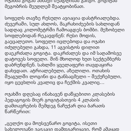
ოჯახმა გოგას ამბავი შუადღისას გაიგო. გოგიტას
მეგობრის მეუღლემ შეატყობინათ.
სოფელს თავზე რუსული ავიაცია დასტრიალებდა.
ძევერაში, სულ ახლოს, მაკრახიძეების სახლიდან
სადღაც კილომეტრში ჩამოაგდეს ბომბი. მეზობელი
სოფლებიდან რეკავდნენ: რუსი მოდის,
გაეცალეთო. სოფელი იცლებოდა და ოჯახი
იძულებული გახდა, 11 აგვისტოს დილით
დაეკრძალა გოგიტა. დაკრძალეს და იმ საღამოსვე
დატოვეს სოფელი. შინ მხოლოდ ხუთ სექტემბერს
დაბრუნდნენ. სახლში ყველაფერი თავდაყირა
დახვდათ. ატრიალებული, აზელილი. ოთახის
შუაგულში ლოგინი და ტანსაცმელი – შექუჩებული,
იყო ცეცხლის კვალიც და ჩექმის კვალიც…
ოჯახში დღესაც ინახავენ დაწყებითი კლასების
პედაგოგის მიერ გოგიტასთვის 4 კლასის
დამთავრების შემდეგ ნაჩუქარ ღია ბარათს
წარწერით:
„ცელქო და მოუსვენარო გოგიტა, ისეთი
სახელოვანი ვაჟკაცი დამდგარიყავი, რომ ამაყად