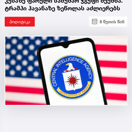
კუბაზე ფარული სამუშაო ჯგუფი შექმნა.
ტრამპი ჰავანაზე ზეწოლას აძლიერებს
პოლიტიკა
8 წუთის წინ