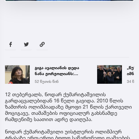
„წუხელ დაიჭირეს ნია
საქა
იმნაძე და ანასტასია
ელექ
ბერუაშვილი! თეთრად
სპეც
34 წუთის წინ
5 აგვ 
გავათენე, მაგრამ
ავრც
ფეისბუკში ვერ შევედი...“
12 თებერვალს, ნოდარ ქუმარიტაშვილის
- რას წერს ეკა კუპატაძე
გარდაცვალებიდან 16 წელი გავიდა. 2010 წლის
ზამთრის ოლიმპიადაზე მყოფი 21 წლის ქართველი
მოციგავე, თამაშების ოფიციალურ გახსნამდე
რამდენიმე საათით ადრე დაიღუპა.
ნოდარ ქუმარიტაშვილი უისტლერის ოლიმპიურ
ტრასაზე ერთ-ერთი ბოლო საწვრთნელი დაშვების