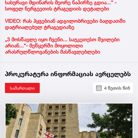
სახურავი მდინარის მეორე ნაპირზე გდია...“ -
სოფელ ნერგეეთის ტრაგედიის დეტალები
VIDEO: რას ჰყვებიან ადგილობრივები ბაღდათში
დატრიალებულ ტრაგედიაზე
„3 მოსწავლე იყო ჩვენი... საუკეთესო შვილები
არიან...“- მეწყერში მოყოლილი
არასრულწლოვანების მასწავლებლები
პროკურატურა ინფორმაციას ავრცელებს
სამართალი
4 წუთის წინ