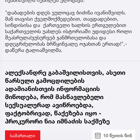
ივანიშვილს იუბილეს ულოცავს.
მოიქცა, თუმცა მამას
ეუბნება, რომ
"დაბადების დღეს ვულოცავ ბიძინა ივანიშვილს.
სხვანაირად ვერ
მან თავისი ქველმოქმედებით, თავდადებით,
მოიქცეოდა,
სინდისისა და ქართველი ხალხის ერთგულებით
თანამედროვე ეპოქაში
საქართველოს უახლეს ისტორიაში უდიდესი როლი
სხვანაირად ხდება -
შეასრულა!ვუსურვებ ჯანმრთელობასა და
პროკურორი
დღეგრძელობას ბრწყინვალე ოჯახთან ერთად!",-
დაწერა ტალიაშვილმა.
ალექსანდრე გაბაშვილისთვის, ასეთი
წარსული გამოცდილების
ადამიანისთვის ინფორმაციის
მიწოდება, რომ მასწავლებელი
სექსუალურად ავიწროებდა,
ფაქტობრივად, წაქეზება იყო -
პროკურორი ნია იმნაძის საქმეზე
სამართალი
10 წუთის წინ