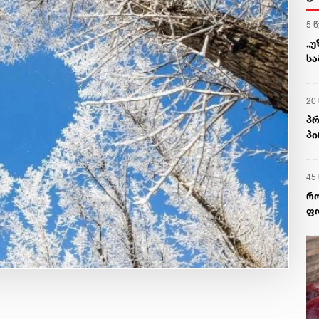
5 
„უ
სა
მ
20
პრ
პი
45
რო
ფო
თ