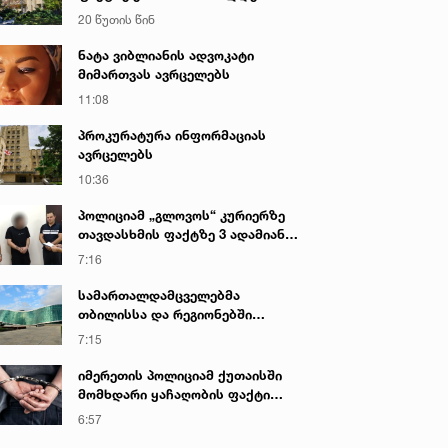
წარუდგინა
20 წუთის წინ
ნატა ვიბლიანის ადვოკატი
მიმართვას ავრცელებს
11:08
პროკურატურა ინფორმაციას
ავრცელებს
10:36
პოლიციამ „გლოვოს“ კურიერზე
თავდასხმის ფაქტზე 3 ადამიანი
დააკავა
7:16
სამართალდამცველებმა
თბილისსა და რეგიონებში
უკანონო ცეცხლსასროლი
7:15
იარაღები და საბრძოლო მასალა
ამოიღეს
იმერეთის პოლიციამ ქუთაისში
მომხდარი ყაჩაღობის ფაქტი
გახსნა - დაკავებულია ერთი პირი
6:57
იან. 2023 • 18:55
27 იან. 2023 • 19:00