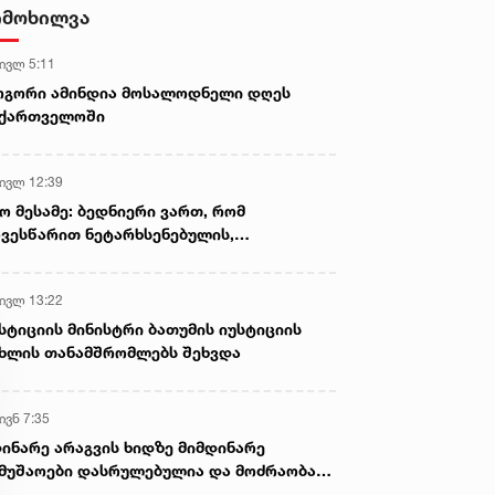
ვნანობ, რომ შს მინისტრი
სააკაშვილის აქ შემოსვლა 
იმოხილვა
შინ არ გავათავისუფლე" -
დიდმა და მასშტაბურმა ძა
აკაშვილი
დაგეგმა, აქ რომ მეორე
 ივლ 5:11
ფრონტის გასახსნელად
ოგორი ამინდია მოსალოდნელი დღეს
ყველაფერს აკეთებს - თამ
აქართველოში
მეგრელიშვილი
 ივლ 12:39
ო მესამე: ბედნიერი ვართ, რომ
ვესწარით ნეტარხსენებულის,
თოლიკოს-პატრიარქ ილია მეორის
აწლს, ვართ მისი მემკვიდრეები
 ივლ 13:22
სტიციის მინისტრი ბათუმის იუსტიციის
ხლის თანამშრომლებს შეხვდა
ივნ 7:35
ინარე არაგვის ხიდზე მიმდინარე
მუშაოები დასრულებულია და მოძრაობა
ივე სამოძრაო ზოლზე აღდგენილია