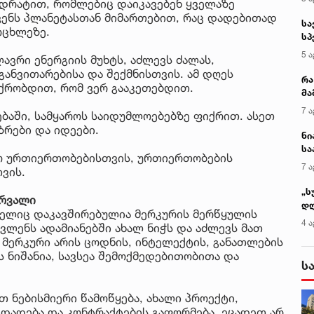
ვადრატით, რომლებიც დაიკავებენ ყველაზე
ვენს პლანეტასთან მიმართებით, რაც დადებითად
სა
ოცხლეზე.
სპ
ავ
5 ა
ავრი ენერგიის მუხტს, აძლევს ძალას,
განვითარებისა და შექმნისთვის. ამ დღეს
რა
იქრობდით, რომ ვერ გააკეთებდით.
მა
- 
7 ა
ნებაში, სამყაროს საიდუმლოებებზე ფიქრით. ასეთ
სა
ზრები და იდეები.
ნი
სა
ო ურთიერთობებისთვის, ურთიერთობების
კა
7 ა
ვის.
„ს
ერვალი
დღ
მელიც დაკავშირებულია მერკურის მერწყულის
და
4 ა
ავლენს ადამიანებში ახალ ნიჭს და აძლევს მათ
სა
მერკური არის ცოდნის, ინტელექტის, განათლების
ქ
 ნიშანია, სავსეა შემოქმედებითობითა და
ს
 ნებისმიერი წამოწყება, ახალი პროექტი,
 დადება და კონტრაქტების გაფორმება. ეცადეთ არ