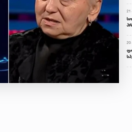
21 
სო
პრ
ერ
20
ფ
სპ