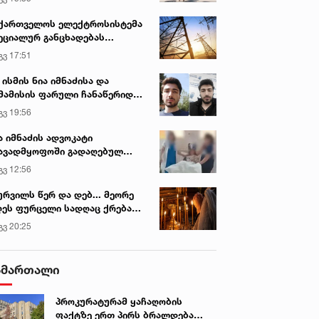
ქართველოს ელექტროსისტემა
ეციალურ განცხადებას
რცელებს
გვ 17:51
 ისმის ნია იმნაძისა და
მამისის ფარული ჩანაწერიდან
გიგა ავალიანის მკვლელობის
გვ 19:56
ქმე
ა იმნაძის ადვოკატი
ავადმყოფოში გადაღებულ
დრებს ავრცელებს
გვ 12:56
ურვილს წერ და დებ... მეორე
ეს ფურცელი სადღაც ქრება
 სურვილი სრულდება...“ -
გვ 20:25
სწაულმოქმედი ტაძარი შიდა
ართლში
ამართალი
პროკურატურამ ყაჩაღობის
ფაქტზე ერთ პირს ბრალდება