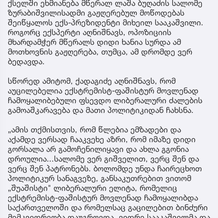
ქსელში ეხმიანება მწერალ ლაშა ბუღაძის სალომე
ზურაბიშვილისადმი გაჟღერებულ მოწოდებას
შეიწყალოს ექს-პრეზიდენტი მიხეილ სააკაშვილი.
როგორც ექსპერტი აღნიშნავს, ოპოზიციის
მხარდამჭერ მწერალს დიდი ხანია სურდა ამ
მოთხოვნის გაჟღერება, თუმცა, ამ დრომდე ვერ
ბედავდა.
სწორედ ამიტომ, ქადაგიძე აღნიშნავს, რომ
აუცილებელია ექსტრემისტ-ფაშისტურ მოვლენად
ჩამოყალიბებული ფსევდო ლიბერალური ძალების
გამოაშკარავება და მათი პოლიტიკიდან ჩახსნა.
„ამის თქმისთვის, რომ წლებია ემზადები და
აქამდე ვერსად ჩააკვეხე აზრი, რომ იმაზე დიდი
გორსალა არ გამოჩენილიყავი და ახლა გგონია
დროულია...სალომე ვერ გიშველით, ვერც შენ და
ვერც შენ პატრონებს. ბოლომდე უნდა ჩაირეცხოთ
პოლიტიკურ სანაგვეზე, განსაკუთრებით ვითომ
„შუაშისტი" ლიბერალური ელიტა, რომელიც
ექსტრემისტ-ფაშისტურ მოვლენად ჩამოყალიბდა
საქართველოში და რომელსაც გაცილებით ბინძური
მემკვიდრეობა დაუგროვდა, ვიდრე სააკაშვილმა და