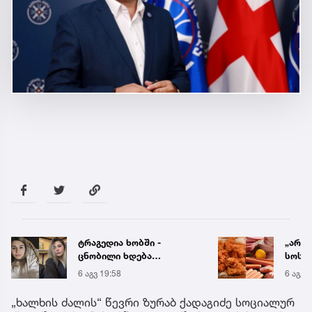
ტრაგედია ხობში -
„არი
ცნობილი ხდება
სოსის
დაღუპული დედა-შვილის
„ნაგე
6 აგვ 19:58
6 აგვ 
ვინაობა
ნახევ
სურს
„ხალხის ძალის“ წევრი ზურაბ ქადაგიძე სოციალურ
სპეც