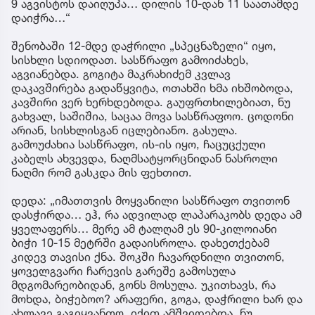
9 აგვისტოს დაიღუპა… დილის 10-დან 11 საათამდე
დაიჭრა…“
შენობაში 12-მდე დაჭრილი „სპეცნაზელი“ იყო,
სისხლი სდიოდათ. სასწრაფო გამოიძახეს,
აგვიანებდა. გოგიტა მაკრახიძემ კვლავ
დაკავშირება გადაწყვიტა, ოთახში ხმა იხშობოდა,
კავშირი ვერ ხერხდებოდა. გაუფრთხილებიათ, ნუ
გახვალ, საშიშია, საცაა მოვა სასწრაფოო. ცოდონი
არიან, სისხლისგან იცლებიანო. გასულა.
გამოუძახია სასწრაფო, ის-ის იყო, ჩაცუცქული
კაბელს ახვევდა, ნაღმსატყორცნიდან ნასროლი
ნაღმი რომ გასკდა მის ფეხთით.
დედა: „იმათთვის მოყვანილი სასწრაფო თვითონ
დასჭირდა… ეჰ, რა ადვილად ლაპარაკობს დედა ამ
ყველაფერს… მერე ამ ტალღამ ეს 90-კილოიანი
ბიჭი 10-15 მეტრში გადაისროლა. დახეთქებამ
კიდევ თავისი ქნა. შოკში ჩავარდნილი თვითონ,
ყოველგვარი ჩარევის გარეშე გამოსულა
მდგომარეობიდან, გონს მოსულა. უკითხავს, რა
მოხდა, ბიჭებოო? არაფერი, გოგა, დაჭრილი ხარ და
ახლავე გაგიყვანთო. იქით ამშვიდებდა, ნუ