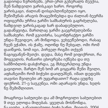
გადიოდა წვრთნებს, ერთ-ერთ გენერალს შეუქია,
შენ ნამდვილი ჯარისკაცი ხარო. როგორც
ჯარისკაცი, ძალიან დისციპლინებული იყო,
შენიშვნას არავის მიაცემინებდა და ძალიან ბევრმა
ოფიცერმა ურჩია ჯარში სამსახურის გაგრძელება,
ნამდვილ ჯარისკაცად ხარ დაბადებულიო,
გადაწყვიტა, მართლაც ჯარში გაეგრძელებინა
სამსახური. რომ გვითხრა, საკონტრაქტო ჯარში
უნდა შევიდეო, არ მინდოდა, ვეხვეწებოდი, რასაც
ჩვენ ვჭამთ, ის ჭამე, ოღონდ ნუ შეხვალ, ომი რომ
დაიწყოს, ხომ იცი, პირველ რიგში თქვენ
წაგიყვანენ-მეთქი. დედა, მასე რომ ვიფიქროთ, რა
მოგველის, რანაირი ცხოვრება იქნება და თუ
სამშობლოს დასჭირდა, ეგ მსხვერპლიც უნდა
გავიღოთ, მარტო შენ ხომ არ გიყვარს შენი შვილი,
აფხაზეთში რომ ბიჭები დაიღუპნენ, იმათ დედებს
თავისი შვილები არ უყვარდათო? რაღა ცუდზე
ფიქრობ, 21-ე საუკუნეა, ომი აღარავის უნდა, ხელს
ნუ შემიშლითო.
მოაგროვა საბუთები და ამ მოგროვილი საბუთებით
9 თვე ელოდა მიღებას. ყველას მოსწონდა,
ნაკითხი, განათლებული ბიჭი ხარო. მიიღეს. 2004