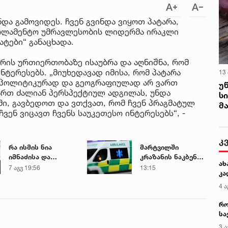
და გამოვიდეს. ჩვენ გვინდა ვიყოთ პატარა,
აპარლამენტო უმრავლესობის ლიდერმა ირაკლი
ატები“ განაცხადა.
რის ურთიერთობაზე ისაუბრა და აღნიშნა, რომ
ტერესებს. „მიუხედავად იმისა, რომ პატარა
13
გეოპოლიტიკურად და გეოგრაფიულად არ ვართ
უ
ართ ძალიან პერსპექტიულ ადგილას, უნდა
ს
მი, გავბედოთ და ვთქვათ, რომ ჩვენ პრაგმატულ
მ
ვენ ვიცავთ ჩვენს საუკეთესო ინტერესებს“, -
რა ისმის ნია
მარტვილში
იმნაძისა და
კრაზანის ნაკბენით
მამამისის ფარული
მძიმე
7 აგვ 19:56
13:15
ჩანაწერიდან - გიგა
მდგომარეობაში
ავალიანის
მყოფი
მკვლელობის საქმე
ახალგაზრდა
გადაარჩინეს