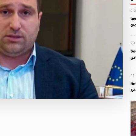
5 
სო
და
დ
29
ხა
გა
ნა
41
ჩი
გა
და