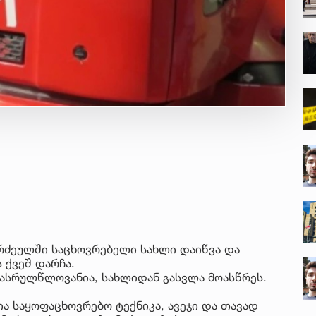
ახ
კა
4 ა
რო
სა
კე
3 ა
სა
სპ
ავ
5 ა
რა
მა
- 
7 ა
სა
ნი
რძეულში საცხოვრებელი სახლი დაიწვა და
სა
 ქვეშ დარჩა.
კა
7 ა
რასრულწლოვანია, სახლიდან გასვლა მოასწრეს.
„ს
ა საყოფაცხოვრებო ტექნიკა, ავეჯი და თავად
დღ