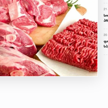
მ
22
რ
ს
13
ში
მო
კა
ღვ
10