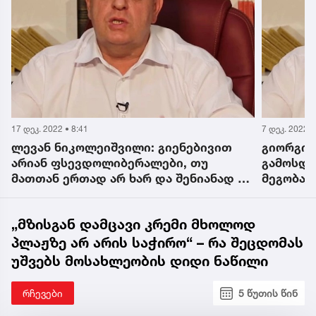
7 დეკ. 2022 • 15:39
10 დეკ. 202
გიორგი მშვენიერაძეს აქ არაფერი
სად არ
გამოსდის და ჩვენს ყველაზე ერთგულ
საფეხუ
არ
მეგობარ სახელმწიფო აზერბაიჯანზე
ევროპა
ცდილობს ქილიკს და შეურაცხყოფას -
ანაზღა
ლევან ნიკოლეიშვილი
არ სცო
„მზისგან დამცავი კრემი მხოლოდ
ნიკოლ
პლაჟზე არ არის საჭირო“ – რა შეცდომას
უშვებს მოსახლეობის დიდი ნაწილი
რჩევები
5 წუთის წინ