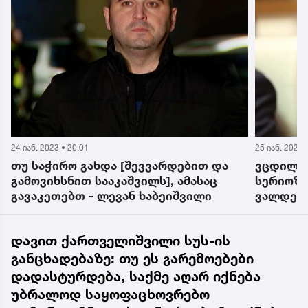
25 იან. 2023 • 8:46
17 იან. 2023 
ვცდილობ, ლევან ხაბეიშვილი
„ხაბეიშ
სერიოზულად აღვიქვა, ამის
არ მიკვი
ვალდებულება მაქვს, მისი განცხადება
მელია
ალბათ გათვლილია პარტაქტივის
პატარა ჯგუფზე, რომელსაც შეიძლება,
დავით ქართველიშვილი სუს-ის
რაღაც ემოცია აღეძრას - წულუკიანი
განცხადებაზე: თუ ეს გარემოებები
დადასტურდება, საქმე აღარ იქნება
უბრალოდ საყოფაცხოვრებო