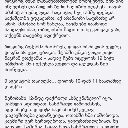
როგორც მისი თანამებრძოლები მომიყვნენ, წინ-წინ
იწევდნენ და ბოლოს ზემო ნიქოზში იდგნენ. თავის
ძმასაც არ უმხელდა, სად იყო, სულ ამშვიდებდა,
საქაშეთში ვდგავართ, აქ არანაირი საფრთხე არ
არის, მანქანა ხომ მანდაა, ბავშვები გაარიდე
მანდაურობას, თბილისში წადითო. მე კარგად ვარ,
თქვენს თავებზე იფიქრეთო.
როგორც ბიჭებმა მითხრეს, გოგას ბრძოლის ველზე
ყოფნა არ ევალებოდა, შტაბში უნდა ყოფილიყო,
მაგრამ უთქვამს: – სადაც ჩემი ოცეულის 19 ბიჭი
იბრძვის, მეც იქ უნდა ვიყოო და ყველგან წინ
მიიწევდა…
9 აგვისტოს დაიღუპა… დილის 10-დან 11 საათამდე
დაიჭრა…“
შენობაში 12-მდე დაჭრილი „სპეცნაზელი“ იყო,
სისხლი სდიოდათ. სასწრაფო გამოიძახეს,
აგვიანებდა. გოგიტა მაკრახიძემ კვლავ
დაკავშირება გადაწყვიტა, ოთახში ხმა იხშობოდა,
კავშირი ვერ ხერხდებოდა. გაუფრთხილებიათ, ნუ
გახვალ, საშიშია, საცაა მოვა სასწრაფოო. ცოდონი