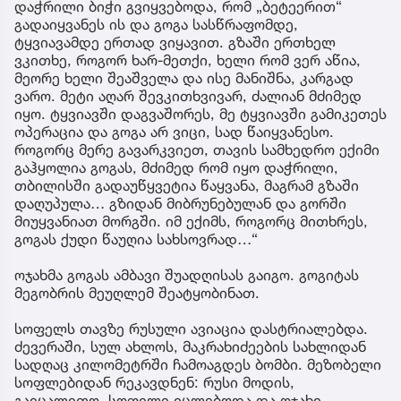
დაჭრილი ბიჭი გვიყვებოდა, რომ „ბეტეერით“
გადაიყვანეს ის და გოგა სასწრაფომდე,
ტყვიავამდე ერთად ვიყავით. გზაში ერთხელ
ვკითხე, როგორ ხარ-მეთქი, ხელი რომ ვერ აწია,
მეორე ხელი შეაშველა და ისე მანიშნა, კარგად
ვარო. მეტი აღარ შევკითხვივარ, ძალიან მძიმედ
იყო. ტყვიავში დაგვაშორეს, მე ტყვიავში გამიკეთეს
ოპერაცია და გოგა არ ვიცი, სად წაიყვანესო.
როგორც მერე გავარკვიეთ, თავის სამხედრო ექიმი
გაჰყოლია გოგას, მძიმედ რომ იყო დაჭრილი,
თბილისში გადაუწყვეტია წაყვანა, მაგრამ გზაში
დაღუპულა… გზიდან მიბრუნებულან და გორში
მიუყვანიათ მორგში. იმ ექიმს, როგორც მითხრეს,
გოგას ქუდი წაუღია სახსოვრად…“
ოჯახმა გოგას ამბავი შუადღისას გაიგო. გოგიტას
მეგობრის მეუღლემ შეატყობინათ.
სოფელს თავზე რუსული ავიაცია დასტრიალებდა.
ძევერაში, სულ ახლოს, მაკრახიძეების სახლიდან
სადღაც კილომეტრში ჩამოაგდეს ბომბი. მეზობელი
სოფლებიდან რეკავდნენ: რუსი მოდის,
გაეცალეთო. სოფელი იცლებოდა და ოჯახი