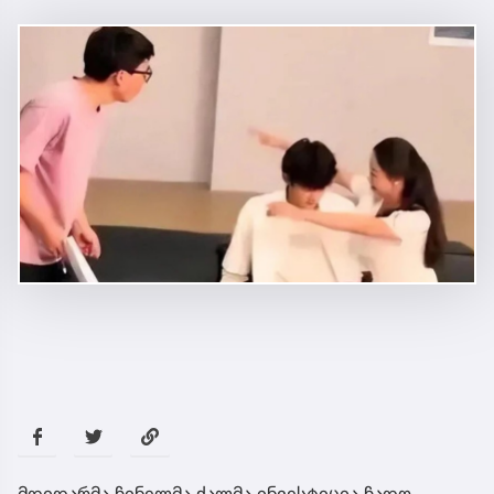
მდიდარმა ჩინელმა ქალმა ინვესტიცია ჩადო