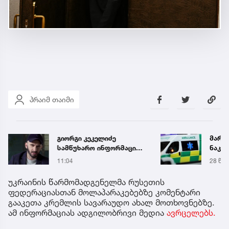
პრაიმ თაიმი
მარტვილში კრაზანის
რა ის
ნაკბენით მძიმე
მამა
მდგომარეობაში მყოფი
ჩანაწ
28 წუთის წინ
7 აგვ 
ახალგაზრდა
ავალ
გადაარჩინეს
საქმე
უკრაინის წარმომადგენელმა რუსეთის
ფედერაციასთან მოლაპარაკებებზე კომენტარი
გააკეთა კრემლის სავარაუდო ახალ მოთხოვნებზე.
ამ ინფორმაციას ადგილობრივი მედია
ავრცელებს.