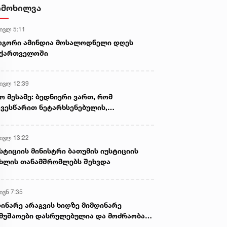
- ნიას მამა ამბობს, რომ
იმოხილვა
არასწორად მოიქცა, თუმცა
მამას ეუბნება, რომ სხვანაირად
 ივლ 5:11
ვერ მოიქცეოდა, თანამედროვე
ეპოქაში სხვანაირად ხდება -
ოგორი ამინდია მოსალოდნელი დღეს
პროკურორი
აქართველოში
 ივლ 12:39
ო მესამე: ბედნიერი ვართ, რომ
ვესწარით ნეტარხსენებულის,
თოლიკოს-პატრიარქ ილია მეორის
აწლს, ვართ მისი მემკვიდრეები
 ივლ 13:22
სტიციის მინისტრი ბათუმის იუსტიციის
ხლის თანამშრომლებს შეხვდა
ივნ 7:35
ინარე არაგვის ხიდზე მიმდინარე
მუშაოები დასრულებულია და მოძრაობა
ივე სამოძრაო ზოლზე აღდგენილია