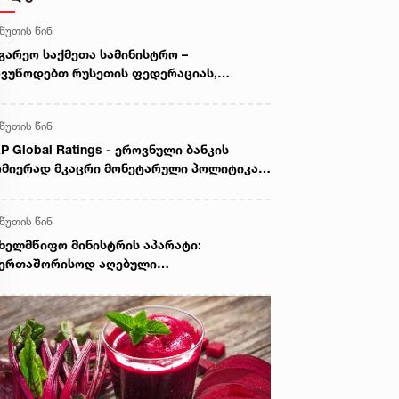
 წუთის წინ
გარეო საქმეთა სამინისტრო –
ვუწოდებთ რუსეთის ფედერაციას,
წყვიტოს საქართველოს ტერიტორიების
ანონო ოკუპაცია და მათი ფაქტობრივი
 წუთის წინ
ექსიისკენ მიმართული ქმედებები
P Global Ratings - ეროვნული ბანკის
მიერად მკაცრი მონეტარული პოლიტიკა
ნფლაციური მოლოდინების სათანადო
ნეზე შენარჩუნებას უწყობს ხელს
 წუთის წინ
ხელმწიფო მინისტრის აპარატი:
აერთაშორისოდ აღებული
ლდებულებების უხეში დარღვევით,
სეთის ფედერაცია ამ დრომდე
ნაგრძობს საქართველოს რეგიონების
ანონო ოკუპაციას