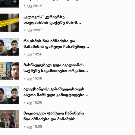
იყო ნია იმნაძე წამქეზებელი...“ -
7 აგვ 20:19
გიგა ავალიანის დედა
„გლოვოს“ კურიერზე
თავდასხმის ფაქტზე შსს-მ
გამოძიება დაიწყო
7 აგვ 20:07
რა ისმის ნია იმნაძისა და
მამამისის ფარული ჩანაწერიდან
- გიგა ავალიანის მკვლელობის
7 აგვ 19:56
საქმე
მასწავლებელ გიგა ავალიანის
საქმეზე საგამოძიებო ორგანო
დაკავებულ არასრულწლოვნებს -
7 აგვ 16:48
ნია იმნაძესა და ანასტასია
ბერუაშვილს 30 დღის
ალექსანდრე გაბაშვილისთვის,
განმავლობაში ფარულად
ასეთი წარსული გამოცდილების
უსმენდა
ადამიანისთვის ინფორმაციის
7 აგვ 16:36
მიწოდება, რომ მასწავლებელი
სექსუალურად ავიწროებდა,
მოვიპოვეთ ფარული ჩანაწერი
ფაქტობრივად, წაქეზება იყო -
ნია იმნაძესა და მამამისს
პროკურორი ნია იმნაძის საქმეზე
შორის, განიხილავდნენ, როგორ
7 აგვ 16:08
ჩაიდინა გაბაშვილმა დანაშაული