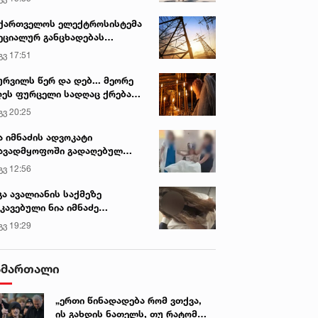
ქართველოს ელექტროსისტემა
ეციალურ განცხადებას
რცელებს
გვ 17:51
ურვილს წერ და დებ... მეორე
ეს ფურცელი სადღაც ქრება
 სურვილი სრულდება...“ -
გვ 20:25
სწაულმოქმედი ტაძარი შიდა
ართლში
ა იმნაძის ადვოკატი
ავადმყოფოში გადაღებულ
დრებს ავრცელებს
გვ 12:56
გა ავალიანის საქმეზე
კავებული ნია იმნაძე
ინიკაში გადაჰყავთ
გვ 19:29
ამართალი
„ერთი წინადადება რომ ვთქვა,
ის გახდის ნათელს, თუ რატომ