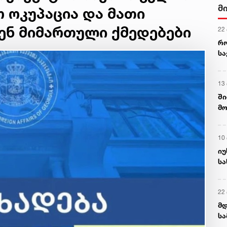
მ
 ოკუპაცია და მათი
ენ მიმართული ქმედებები
22
რ
ს
13
ში
მო
კა
ღვ
10
იუ
სა
22 
მდ
სა
ორ