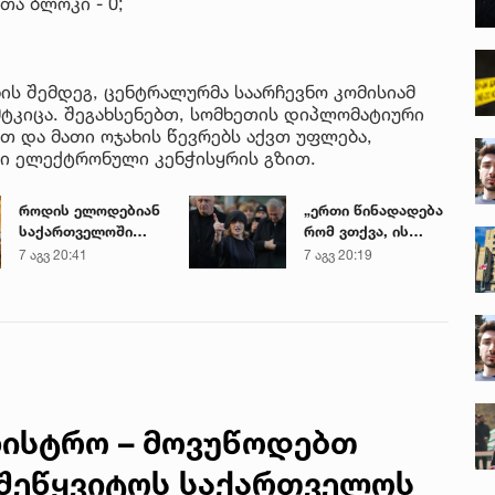
ა ბლოკი - 0;
ნის შემდეგ, ცენტრალურმა საარჩევნო კომისიამ
ტკიცა. შეგახსენებთ, სომხეთის დიპლომატიური
თ და მათი ოჯახის წევრებს აქვთ უფლება,
ი ელექტრონული კენჭისყრის გზით.
როდის ელოდებიან
„ერთი წინადადება
საქართველოში
რომ ვთქვა, ის
+40-გრადუსიან
გახდის ნათელს,
7 აგვ 20:41
7 აგვ 20:19
სიცხეს
თუ რატომ იყო ნია
იმნაძე
წამქეზებელი...“ -
გიგა ავალიანის
დედა
ნისტრო – მოვუწოდებთ
 შეწყვიტოს საქართველოს