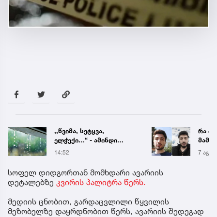
რა ისმის ნია იმნაძისა და
ავხს
მამამისის ფარული
ყველა
ჩანაწერიდან - გიგა
კუპატ
7 აგვ 19:56
25 წუთ
ავალიანის მკვლელობის
დაკა
საქმე
სოცი
სოფელ დიდგორთან მომხდარი ავარიის
დასმ
დეტალებზე
კვირის პალიტრა წერს.
პასუ
მედიის ცნობით, გარდაცვლილი წყვილის
მეზობელზე დაყრდნობით წერს, ავარიის შედეგად