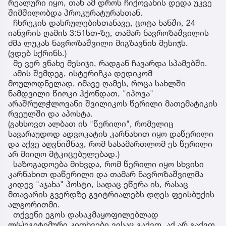
რეალური იყო, თან ამ დროს ჩიქოვანის დედა უკვე
შიმშილობდა პროკურატურასთან.
ჩხრეკის დასრულებისთანავე, ცოტა ხანში, 24
იანვრის ღამის 3:51სთ-ზე, თამარ ნავროზაშვილის
ძმა ლუკას ნავროზაშვილი მიგზავნის მესიჯს.
(ვდებ სქრინს.)
მე ვერ ვნახე მესიჯი, რადგან ჩავარდა სპამებში.
ამის შემდეგ, ისტერიჩკა დედიკომ
მოულოდნელად, იმავე ღამეს, როცა სახლში
ნამდვილი წიოკი ჰქონდათ, "იპოვა"
არაშრულჭლოვანი შვილიკოს წერილი მათემატიკის
რვეულში და აპოსტა.
(გახსოვთ ალბათ ის "წერილი", რომელიც
სავარაუდოდ ადვოკატის კარნახით იყო დაწერილი
და აქვე აღვნიშნავ, რომ სასამართლომ ეს წერილი
არ მიიღო მტკიცებულებად.)
საზოგადოება მიხვდა, რომ წერილი იყო სხვისი
კარნახით დაწერილი და თამარ ნავროზაშვილმა
კიდევ "აჯახა" პოსტი, სადაც ეწერა ის, რასაც
მთავარის გვერდზე გვიტრიალებს დღეს ფეისბუქის
ალგორითმი.
თქვენი ეგოს დასაკმაყოფილებლად
ლ(ь)ეგიტიმური კითხვები ვისაც გაქვთ, აქ არ გაქვთ