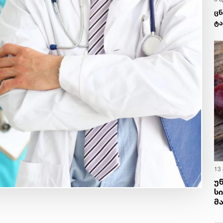
ცნ
ტა
მი
13
უ
ს
მ