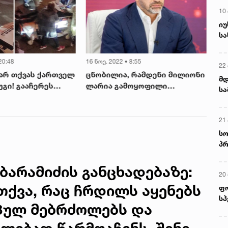
ღვ
10
იუ
სა
20:48
16 ნოე. 2022 • 8:55
18 
22 
 არ თქვას ქართველ
ცნობილია, რამდენი მილიონი
"ო
მდ
უგი! გააჩერეს
ლარია გამოყოფილი
და
სა
გულის მასაჟს
მერიისგან ჯანდაცვის
ჩა
ორ
ობით
პროგრამების
მუ
..." - რა მოხდა
დასაფინანსებლად
ექ
21 
ლას გამზირზე
აკ
სო
პრ
ერ
ბარამიძის განცხადებაზე:
20
თქვა, რაც ჩრდილს აყენებს
ფ
სპ
პულ მებრძოლებს და