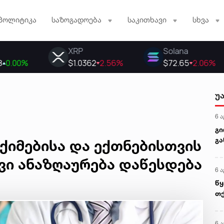
პოლიტიკა
საზოგადოება
საკითხავი
სხვა
უ
6 ა
გი
გა
ექიმებისა და ექთნებისთვის
რა
ვი ანაზღაურება დაწესდება
და
6 ა
მკ
აფ
წყ
არ
თქ
მკ
6 ა