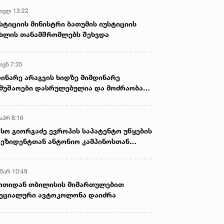
აწლს, ვართ მისი მემკვიდრეები
 ივლ 13:22
სტიციის მინისტრი ბათუმის იუსტიციის
ხლის თანამშრომლებს შეხვდა
ნოე. 2022 • 10:47
18 ნოე. 2022 • 20:48
ივნ 7:35
რი ადამიანი მძიმე
,,ვინმემ არ თქვას ქართ
ინარე არაგვის ხიდზე მიმდინარე
ზიანებებითაა..." - ხარაჩოს
ექიმებზე აუგი! გააჩერეს
მუშაოები დასრულებულია და მოძრაობა
მონგრევისას დაშავებული
მოძრაობა, გულის მასაჟს
ივე სამოძრაო ზოლზე აღდგენილია
შების მდგომარეობაზე,
მონაცვლეობით
იმი პირველ კომენტარს
უკეთებდნენ..." - რა მოხდა
აპრ 8:16
ეთებს
ვაჟა ფშაველას გამზირზე
სო გიორგაძე ევროპის საპატენტო უწყების
ეზიდენტთან ანტონიო კამპინოსთან
თად „ბიოქიმფარმის“ საწარმოს ეწვია
 მარ 10:49
ოთიდან თბილისის მიმართულებით
ეციალური ავტოკოლონა დაიძრა