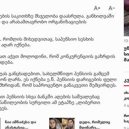
ხების საკითხზე მსჯელობა დაასრულა. განხილვაში
ა და არასამთავრობო ორგანიზაციების
, რომლის მიხედვითაც, საპენსიო სესხის
13
აღარ იქნება.
უ
ს
მათ აქვთ მოლოდინი, რომ კონკურენციის გაზრდის
მ
რდება.
უას განცხადებით, სახელმწიფო პენსიის გამცემ
ნ ლარს. ეს იქნება ე.წ. პენსიის დარიგების ფული
კ
მხრიდან, რომ საპროცენტო განაკვეთი შემცირდეს.
ახ
თ პენსიის სხვა ბანკში აღების საშუალებაც
კა
ონაწილეობის სურვილი ამ ეტაპზე „ლიბერთი
4 ა
ვეს.
რო
სა
ნია იმნაძესა და
დედა, რომელიც
კე
ანასტასია
მდინარე
3 ა