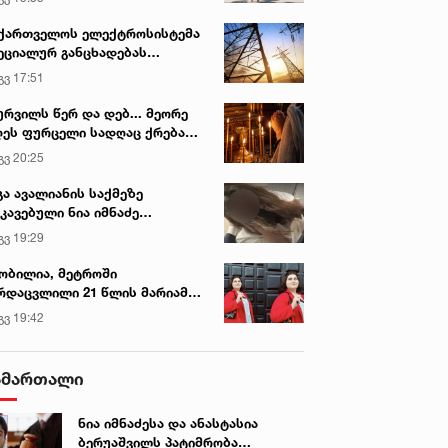
ქართველოს ელექტროსისტემა
ეციალურ განცხადებას
რცელებს
გვ 17:51
ურვილს წერ და დებ... მეორე
ეს ფურცელი სადღაც ქრება
 სურვილი სრულდება...“ -
გვ 20:25
სწაულმოქმედი ტაძარი შიდა
ართლში
გა ავალიანის საქმეზე
კავებული ნია იმნაძე
ინიკაში გადაჰყავთ
გვ 19:29
ობილია, მეტროში
რდაცვლილი 21 წლის მარიამ
ემალაძის ექსპერტიზის
გვ 19:42
თებ. 2022 • 10:13
11 თებ. 2022 • 10:51
სკვნა
21 წლის მონაცემებით,
საპენსიო სესხის პროცენტი
ქართველოში პენსიისა და
სავარაუდოდ, 10%-ით
ამართალი
ციალური პაკეტის
შემცირდება - რა
მღებთა რაოდენობამ 971
გადაწვეტილება მიიღეს
ნია იმნაძესა და ანასტასია
8 შეადგინა - საქსტატი
მთავრობის ადმინისტრაცი
ბერუაშვილს პატიმრობა