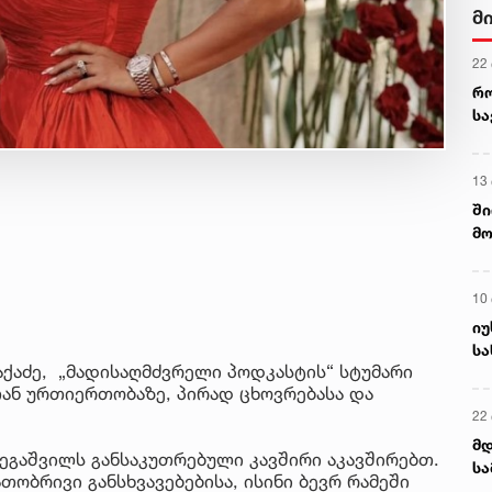
მ
22
რ
ს
13
ში
მო
კა
ღვ
10
იუ
სა
აქაძე, „მადისაღმძვრელი პოდკასტის“ სტუმარი
ან ურთიერთობაზე, პირად ცხოვრებასა და
22 
მდ
ბეგაშვილს განსაკუთრებული კავშირი აკავშირებთ.
სა
თობრივი განსხვავებებისა, ისინი ბევრ რამეში
ორ