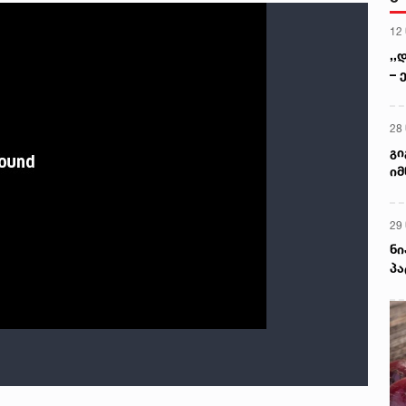
12
,,
– 
28
გი
იმ
პ
29
ნი
პ