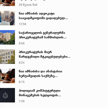
შეეფარდათ
29 წუთის წინ
ნია იმნაძის ადვოკატი
საავადმყოფოში გადაღებულ
კადრებს ავრცელებს
12:56
საქართველოს გენერალურმა
პროკურატურამ სამშობლოს
ღალატის და საბოტაჟის ფაქტზე
8:56
გამოძიება დაიწყო
პროკურატურის მიერ
წარდგენილი მტკიცებულებების
საფუძველზე ნარკოტიკული
8:24
საშუალების უკანონო შეძენის,
შენახვის და რეალიზაციის
ნია იმნაძისა და ანასტასია
ფაქტზე ბრალდებულს
ბერუაშვილის საქმეზე
სასამართლომ 16 წლით
სასამართლო დღეს იმსჯელებს
8:15
თავისუფლების აღკვეთა მიუსაჯა
პოლიციამ კომპიუტერული
მონაცემების ხელყოფის
ბრალდებით ერთი პირი დააკავა,
7:26
მეორის მიმართ კი