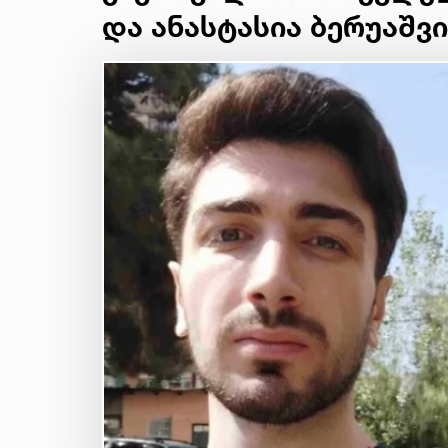
და ანასტასია ბერუაშ