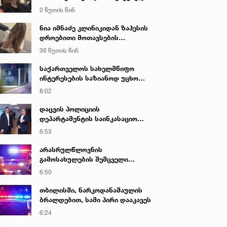
მისი ტელეფონიდან მასალები
2 წუთის წინ
აღდგა...“ - ეკა კუპატაძე
ნია იმნაძე კლინიკიდან ზაჰესის
დროებითი მოთავსების
იზოლატორში გადაიყვანეს
36 წუთის წინ
საქართველოს სახელმწიფო
ინტერესების საზიანოდ უცხო
ქვეყნიდან მართულ და
8:02
საქართველოდან მხარდაჭერილ
დისკრედიტაციულ კამპანიასთან
დაცვის პოლიციის
დაკავშირებით საბოტაჟის
დეპარტამენტის საინკასაციო
მუხლით გამოძიება დაიწყო
მომსახურების ხარისხის
6:53
გაუმჯობესებისა და
უსაფრთხოების გაძლიერების
არასრულწლოვნის
მიზნით, მონიტორინგის ახალი
გამოსახულების შემცველი
სისტემა დაინერგა
პორნოგრაფიული ნაწარმოების
6:50
შეძენა-შენახვა-ფლობისა და
გავრცელებისთვის
თბილისში, ნარკოდანაშაულის
არასრულწლოვანი დააკავეს
ბრალდებით, სამი პირი დააკავეს
6:24