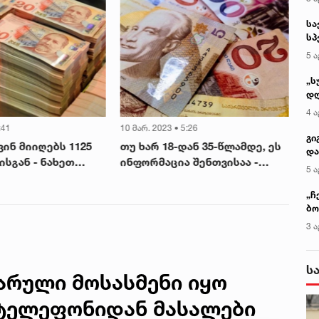
სა
სპ
ავ
5 ა
„ს
დღ
და
4 ა
სა
:41
10 მარ. 2023 • 5:26
31 
ქ
გი
ინ მიიღებს 1125
თუ ხარ 18-დან 35-წლამდე, ეს
დღ
და
სგან - ნახეთ
ინფორმაცია შენთვისაა -
გა
კლ
5 ა
საწყისი ხელფასი 1530 ლარია
ტე
იქ
„ჩ
ბო
ალ
3 ა
გუ
ს
ფარული მოსასმენი იყო
 ტელეფონიდან მასალები