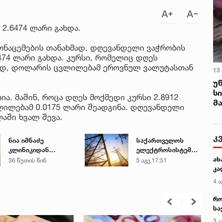
2.6474 ლარი გახდა.
ონაცემების თანახმად, დღევანდელი ვაჭრობის
474 ლარი გახდა. კურსი, რომელიც დღეს
ისად, დოლარის ცვლილებამ ეროვნულ ვალუტასთან
13
უ
ს
რია. მაშინ, როცა დღეს მოქმედი კურსი 2.8912
მ
ლილებამ 0.0175 ლარი შეადგინა. დღევანდელი
აში ხვალ შევა.
კ
ნია იმნაძე
საქართველოს
კლინიკიდან
ელექტროსისტემა
ახ
ზაჰესის დროებითი
სპეციალურ
36 წუთის წინ
5 აგვ 17:51
კა
მოთავსების
განცხადებას
იზოლატორში
ავრცელებს
4 ა
გადაიყვანეს
რო
სა
კე
3 ა