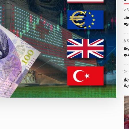
2 
„ნ
იყ
მა
8 
მდ
დ
24
ქუ
მუ