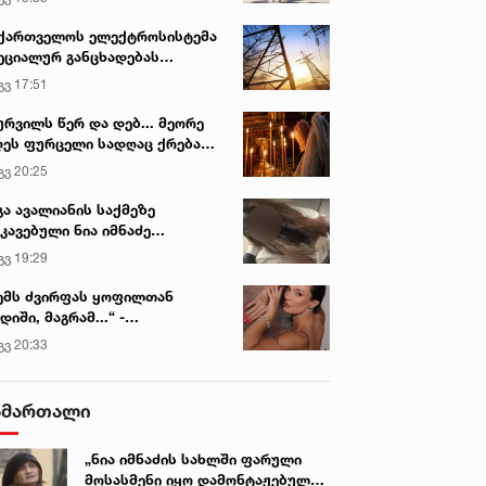
ქართველოს ელექტროსისტემა
ეციალურ განცხადებას
რცელებს
გვ 17:51
ურვილს წერ და დებ... მეორე
ეს ფურცელი სადღაც ქრება
 სურვილი სრულდება...“ -
გვ 20:25
სწაულმოქმედი ტაძარი შიდა
იან. 2023 • 20:10
1 თებ. 2023 • 7:41
ართლში
გა ავალიანის საქმეზე
ეიდან ავტომობილების
ცნობილია ვინ მიიღებს 112
კავებული ნია იმნაძე
ნმეორებითი
ლარს მერიისგან - ნახეთ
ინიკაში გადაჰყავთ
გვ 19:29
ქინსპექტირება ფასიანი
დეტალები
ნება
ემს ძვირფას ყოფილთან
დიში, მაგრამ...“ -
ექსანდრა პაიჭაძის
გვ 20:33
ლწრფელი აღიარება
ამართალი
„ნია იმნაძის სახლში ფარული
მოსასმენი იყო დამონტაჟებული,