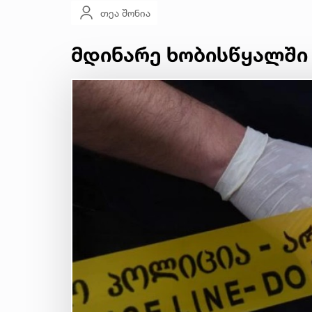
თეა შონია
მდინარე ხობისწყალში