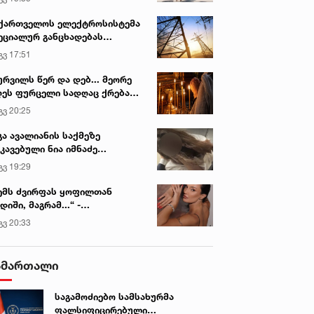
ქართველოს ელექტროსისტემა
ეციალურ განცხადებას
რცელებს
გვ 17:51
ურვილს წერ და დებ... მეორე
ეს ფურცელი სადღაც ქრება
 სურვილი სრულდება...“ -
გვ 20:25
სწაულმოქმედი ტაძარი შიდა
ართლში
გა ავალიანის საქმეზე
კავებული ნია იმნაძე
ინიკაში გადაჰყავთ
გვ 19:29
ემს ძვირფას ყოფილთან
დიში, მაგრამ...“ -
ექსანდრა პაიჭაძის
გვ 20:33
ლწრფელი აღიარება
ამართალი
საგამოძიებო სამსახურმა
ფალსიფიცირებული