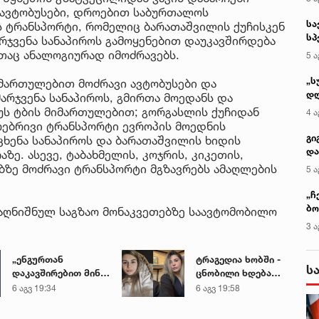
როავტობუსები, დროებით საბურთალოს
სა
ს ტრანსპორტი, რომელიც ბარათაშვილის ქუჩისკენ
სპ
რჯვენა სანაპიროს გამოყენებით დაუკავშირდება
ავ
თაც ანალოგიურად იმოძრავებს.
5 ა
„ს
მართულებით მოძრავი ავტობუსები და
დღ
არჯვენა სანაპიროს, გმირთა მოედანს და
და
უს ტბის მიმართულებით; გორგასლის ქუჩიდან
4 ა
სა
ოებრივი ტრანსპორტი ევროპის მოედნის
ქ
გი
ცხენა სანაპიროს და ბარათაშვილის ხიდის
და
ზე. ასევე, ტაბახმელის, კოჯრის, კიკეთის,
კლ
ებზე მოძრავი ტრანსპორტი მგზავრებს ამაღლების
5 ა
„ჩ
ბო
აღნიშნულ საგზაო მონაკვეთებზე საავტომობილო
ალ
3 ა
გუ
„ენგურთან
ტრაგედია ხობში -
ს
დაკავშირებით მინდა
ცნობილი ხდება
ვთქვა...“ - გოგა
დაღუპული დედა-
6 აგვ 19:34
6 აგვ 19:58
მანიას უახლესი
შვილის ვინაობა
წინასწარმეტყველება