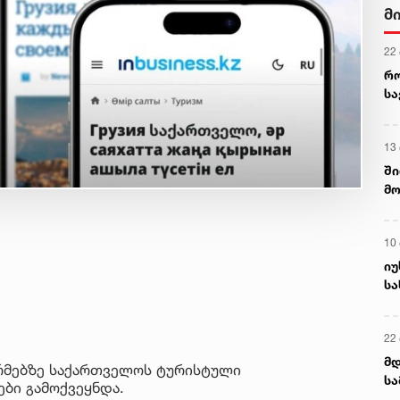
მ
22
რ
ს
13
ში
მო
კა
ღვ
10
იუ
სა
22 
მდ
რმებზე საქართველოს ტურისტული
სა
ბი გამოქვეყნდა.
ორ