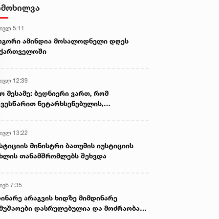
ნია იმნაძისა და განსაკუთრებით
იმოხილვა
მძიმე დანაშაულის
შეუტყობინებლობის ფაქტზე
 ივლ 5:11
ანასტასია ბერუაშვილის
სასამართლო პროცესი,
ოგორი ამინდია მოსალოდნელი დღეს
სავარაუდოდ, დღეს გაიმართება
აქართველოში
 ივლ 12:39
ო მესამე: ბედნიერი ვართ, რომ
ვესწარით ნეტარხსენებულის,
თოლიკოს-პატრიარქ ილია მეორის
აწლს, ვართ მისი მემკვიდრეები
 ივლ 13:22
სტიციის მინისტრი ბათუმის იუსტიციის
ხლის თანამშრომლებს შეხვდა
ივნ 7:35
ინარე არაგვის ხიდზე მიმდინარე
მუშაოები დასრულებულია და მოძრაობა
ივე სამოძრაო ზოლზე აღდგენილია