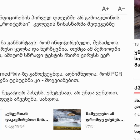
ინფიცირების პირველ დღეებში არ გამოავლინოს.
 „როიტერსი“ კვლევის წინასწარმა შედეგებზე
ინა განმარტავს, რომ ინფიცირებული, შესაძლოა,
13
რუსი ყელსა და ნერწყვშია, თუმცა ამ პერიოდში
უ
, ამიტომ სწრაფი ტესტის ჩხირი ვირუსს ვერ
ს
მ
medRxiv-ზე გამოქვეყნდა, აღნიშნულია, რომ PCR
მა ტესტებმა კი - მოგვიანებით.
კ
 ნეგატიურ პასუხს, უმეტესად, არ უნდა ვენდოთ,
დეგს აჩვენებს, სანდოა.
ახ
კა
„ენგურთან
მაშველები ამ
4 ა
დაკავშირებით მინდა
დრომდე ეძებენ
რო
ვთქვა...“ - გოგა
დედას, რომელიც
6 აგვ 19:34
7:15
სა
მანიას უახლესი
შვილის
კე
წინასწარმეტყველება
გადარჩენის
3 ა