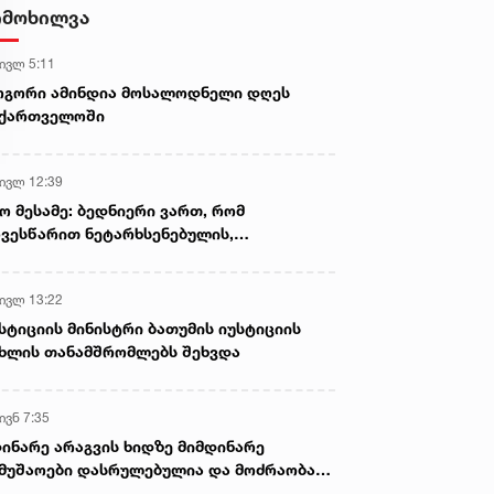
დამზადების, შენახვისა და
იმოხილვა
გავრცელების ფაქტებზე, ერთ
პირს ბრალდება წარედგინა
 ივლ 5:11
ოგორი ამინდია მოსალოდნელი დღეს
აქართველოში
 ივლ 12:39
ო მესამე: ბედნიერი ვართ, რომ
ვესწარით ნეტარხსენებულის,
თოლიკოს-პატრიარქ ილია მეორის
აწლს, ვართ მისი მემკვიდრეები
 ივლ 13:22
სტიციის მინისტრი ბათუმის იუსტიციის
ხლის თანამშრომლებს შეხვდა
ივნ 7:35
ინარე არაგვის ხიდზე მიმდინარე
მუშაოები დასრულებულია და მოძრაობა
ივე სამოძრაო ზოლზე აღდგენილია