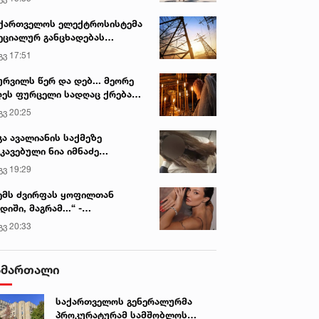
ქართველოს ელექტროსისტემა
ეციალურ განცხადებას
რცელებს
გვ 17:51
ურვილს წერ და დებ... მეორე
ეს ფურცელი სადღაც ქრება
 სურვილი სრულდება...“ -
გვ 20:25
სწაულმოქმედი ტაძარი შიდა
ართლში
გა ავალიანის საქმეზე
კავებული ნია იმნაძე
ინიკაში გადაჰყავთ
გვ 19:29
ან. 2022 • 15:37
8 იან. 2022 • 9:32
ემს ძვირფას ყოფილთან
 ბაიდენი: „ომიკრონი“
თუ ადამიანს ბუსტერ დოზა
დიში, მაგრამ...“ -
ლიან გადამდები
აქვს გაკეთებული, იგი უფრ
ექსანდრა პაიჭაძის
გვ 20:33
რიანტია, ბევრად
მეტად არის დაცული
ლწრფელი აღიარება
ნსხვავებულია, ვიდრე წინა
ომიკრონის შტამის მიმართ
რიანტები
ჯანდაცვის ექსპერტი
ამართალი
საქართველოს გენერალურმა
პროკურატურამ სამშობლოს