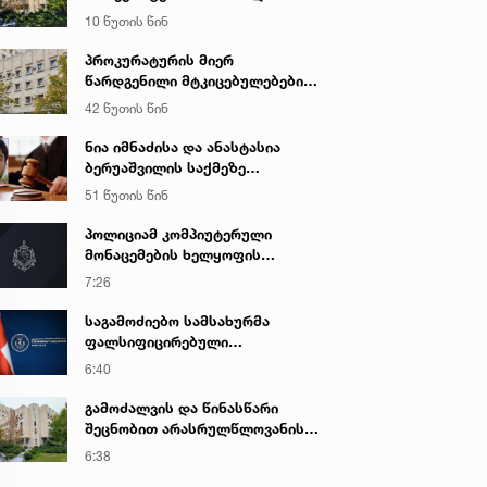
ღალატის და საბოტაჟის ფაქტზე
10 წუთის წინ
გამოძიება დაიწყო
პროკურატურის მიერ
წარდგენილი მტკიცებულებების
საფუძველზე ნარკოტიკული
42 წუთის წინ
საშუალების უკანონო შეძენის,
შენახვის და რეალიზაციის
ნია იმნაძისა და ანასტასია
ფაქტზე ბრალდებულს
ბერუაშვილის საქმეზე
სასამართლომ 16 წლით
სასამართლო დღეს იმსჯელებს
51 წუთის წინ
თავისუფლების აღკვეთა მიუსაჯა
პოლიციამ კომპიუტერული
მონაცემების ხელყოფის
ბრალდებით ერთი პირი დააკავა,
7:26
მეორის მიმართ კი
სისხლისსამართლებრივი დევნა
საგამოძიებო სამსახურმა
დაუსწრებლად დაიწყო
ფალსიფიცირებული
ალკოჰოლური სასმელებისა და
6:40
ყალბი აქციზური მარკების
დამზადება-გასაღების ფაქტზე 3
გამოძალვის და წინასწარი
პირი დააკავა
შეცნობით არასრულწლოვანის
გამოსახულების შემცველი
6:38
პორნოგრაფიული ნაწარმოების