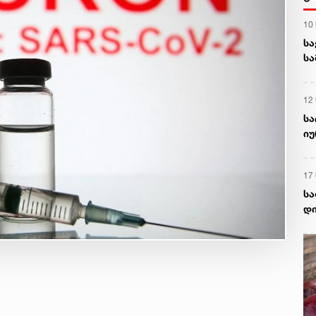
10
სა
სა
გა
12
სა
იუ
შე
17
სა
დი
სა
ომ
გა