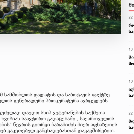
მ
22
რ
ს
13
ში
მო
კა
ღვ
10
იუ
მ სამშობლოს ღალატის და საბოტაჟის ფაქტზე
სა
ველოს გენერალური პროკურატურა ავრცელებს.
აფუძვლად დაედო სსიპ ვეტერანების საქმეთა
22 
 ხვიჩიას საავტორო გადაცემაში ,,საქართველოს
მდ
ბის” წევრის გიორგი ბარამიძის მიერ აფხაზეთის
სა
ხებ გაკეთებულ განცხადებასთან დაკავშირებით.
ორ