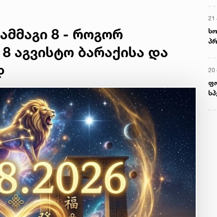
21 
ამმაგი 8 - როგორ
სო
პრ
 8 აგვისტო ბარაქისა და
ერ
დ
20
ფ
სპ