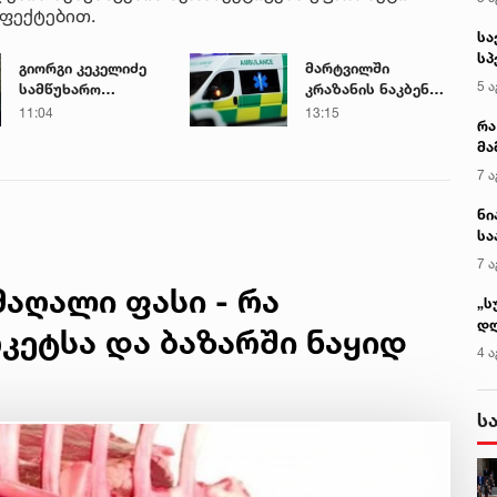
ეფექტებით.
სა
სპ
გიორგი კეკელიძე
მარტვილში
ავ
5 ა
სამწუხარო
კრაზანის ნაკბენით
ინფორმაციას
მძიმე
11:04
13:15
რა
ავრცელებს
მდგომარეობაში
მა
მყოფი
- 
ახალგაზრდა
7 ა
სა
გადაარჩინეს
ნი
სა
კა
7 ა
აღალი ფასი - რა
„ს
დღ
რკეტსა და ბაზარში ნაყიდ
და
4 ა
სა
ქ
ს