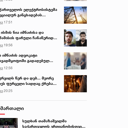
ქართველოს ელექტროსისტემა
ეციალურ განცხადებას
რცელებს
გვ 17:51
 ისმის ნია იმნაძისა და
მამისის ფარული ჩანაწერიდან
გიგა ავალიანის მკვლელობის
გვ 19:56
ქმე
ა იმნაძის ადვოკატი
ავადმყოფოში გადაღებულ
დრებს ავრცელებს
გვ 12:56
ურვილს წერ და დებ... მეორე
ეს ფურცელი სადღაც ქრება
 სურვილი სრულდება...“ -
გვ 20:25
სწაულმოქმედი ტაძარი შიდა
ართლში
ამართალი
სულხან თამაზაშვილმა
საქართველოს ერთიანობისთვის