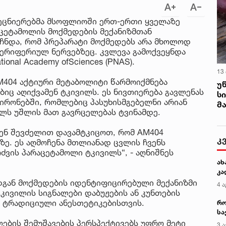
მეცნიერებმა მსოფლიოში ერთ-ერთი ყველაზე
ცეტამოლის მოქმედების მექანიზმთან
ოჩნდა, რომ პრეპარატი მოქმედებს არა მხოლოდ
 პერიფერიულ ნერვებზეც. კვლევა გამოქვეყნდა
ional Academy ofSciences (PNAS).
13
M404 აქტიური მეტაბოლიტი წარმოიქმნება
უ
ც აღიქვამენ ტკივილს. ეს ნივთიერება გავლენას
ს
ეირონებში, რომლებიც პასუხისმგებელნი არიან
მ
ელს უშლის მათ გავრცელებას ტვინამდე.
ვენ შევძელით დავამტკიცოთ, რომ AM404
კ
ე. ეს აღმოჩენა მთლიანად ცვლის ჩვენს
ძვის პარაცეტამოლი ტკივილს“, - აღნიშნეს
ახ
კა
დგან მოქმედების იდენტიფიცირებული მექანიზმი
4 ა
ივილის სიგნალები დაბუჟების ან კუნთების
ია ტრადიციული ანესთეტიკებისთვის.
რო
სა
კე
ლების შემუშავების პერსპექტივებს უფრო მეტი
3 ა