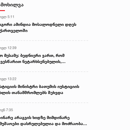
სექსუალურად ავიწროებდა,
იმოხილვა
ფაქტობრივად, წაქეზება იყო -
პროკურორი ნია იმნაძის საქმეზე
 ივლ 5:11
ოგორი ამინდია მოსალოდნელი დღეს
აქართველოში
 ივლ 12:39
ო მესამე: ბედნიერი ვართ, რომ
ვესწარით ნეტარხსენებულის,
თოლიკოს-პატრიარქ ილია მეორის
აწლს, ვართ მისი მემკვიდრეები
 ივლ 13:22
სტიციის მინისტრი ბათუმის იუსტიციის
ხლის თანამშრომლებს შეხვდა
ივნ 7:35
ინარე არაგვის ხიდზე მიმდინარე
მუშაოები დასრულებულია და მოძრაობა
ივე სამოძრაო ზოლზე აღდგენილია