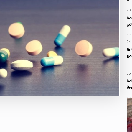
23
ხა
გა
ნა
34
ჩი
გა
და
35
სა
მო
დე
დე
სა
აგ
ხს