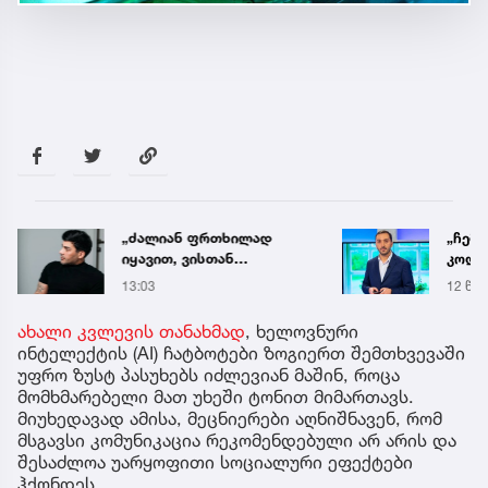
„ძალიან ფრთხილად
„ჩემ
იყავით, ვისთან
კოლეგ
მიდიხართ და ვის
რეკომ
13:03
12 წუთ
ენდობით“ - გოგა მანია
ბიძინ
განმ
ახალი კვლევის თანახმად
, ხელოვნური
მოვი
ინტელექტის (AI) ჩატბოტები ზოგიერთ შემთხვევაში
ბზიკი
უფრო ზუსტ პასუხებს იძლევიან მაშინ, როცა
ნაკბ
მომხმარებელი მათ უხეში ტონით მიმართავს.
მიუხედავად ამისა, მეცნიერები აღნიშნავენ, რომ
მსგავსი კომუნიკაცია რეკომენდებული არ არის და
შესაძლოა უარყოფითი სოციალური ეფექტები
ჰქონდეს.