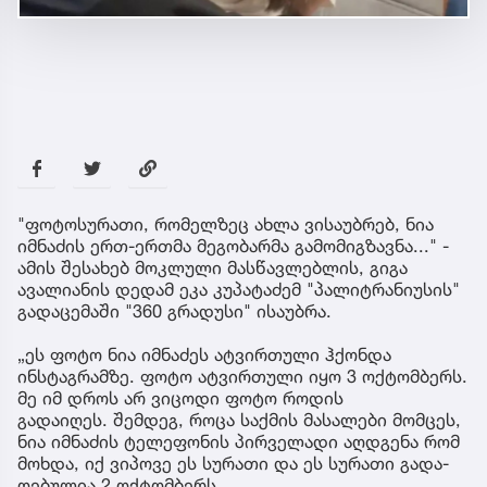
"ფოტოსურათი, რომელზეც ახლა ვისაუბრებ, ნია
იმნაძის ერთ-ერთმა მეგობარმა გამომიგზავნა..." -
ამის შესახებ მოკლული მასწავლებლის, გიგა
ავალიანის დედამ ეკა კუპატაძემ "პალიტრანიუსის"
გადაცემაში "360 გრადუსი" ისაუბრა.
„ეს ფოტო ნია იმნაძეს ატვირთული ჰქონდა
ინსტაგრამზე. ფოტო ატვირთული იყო 3 ოქტომბერს.
მე იმ დროს არ ვიცოდი ფოტო როდის
გადაიღეს. შემ­დეგ, როცა საქ­მის მა­სა­ლე­ბი მომ­ცეს,
ნია იმ­ნა­ძის ტე­ლე­ფო­ნის პირ­ვე­ლა­დი აღ­დგე­ნა რომ
მოხ­და, იქ ვი­პო­ვე ეს სუ­რა­თი და ეს სუ­რა­თი გა­და­
ღე­ბუ­ლია 2 ოქ­ტომ­ბერს.