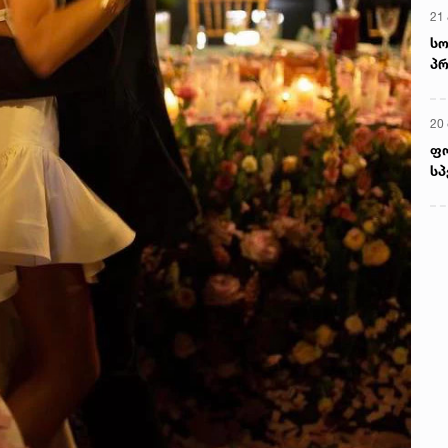
მ
22
რ
ს
13
ში
მო
კა
ღვ
10
იუ