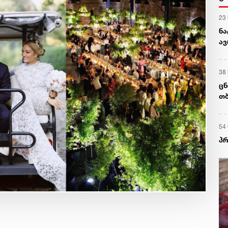
23
ნა
ა
38
ცნ
თბ
54
პრ