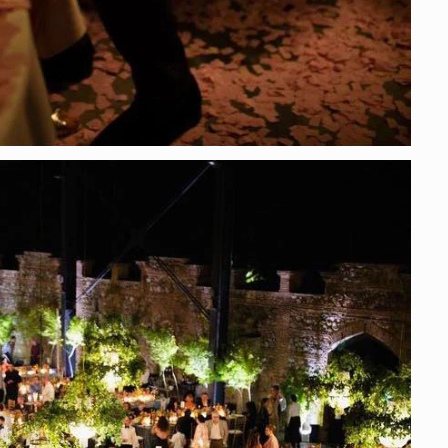
სა
22 
მდ
სა
ორ
21 
სო
პრ
ერ
20
ფ
სპ