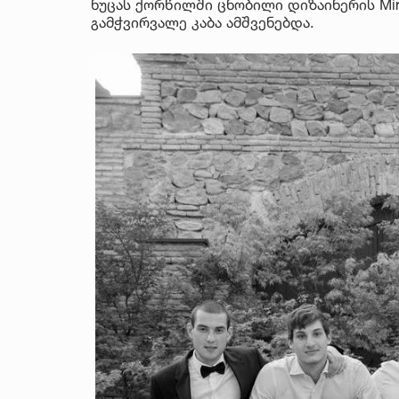
ნუცას ქორწილში ცნობილი დიზაინერის Mira
გამჭვირვალე კაბა ამშვენებდა.