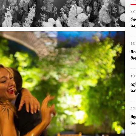
4 ა
სა
ქ
ს