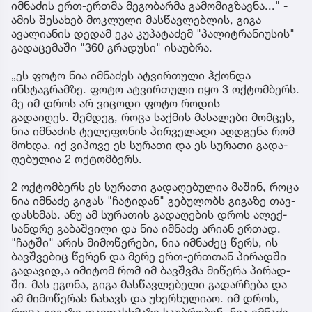
იმნაძის ერთ-ერთმა მეგობარმა გამომიგზავნა..." -
ამის შესახებ მოკლული მასწავლებლის, გიგა
ავალიანის დედამ ეკა კუპატაძემ "პალიტრანიუსის"
გადაცემაში "360 გრადუსი" ისაუბრა.
„ეს ფოტო ნია იმნაძეს ატვირთული ჰქონდა
ინსტაგრამზე. ფოტო ატვირთული იყო 3 ოქტომბერს.
მე იმ დროს არ ვიცოდი ფოტო როდის
გადაიღეს. შემ­დეგ, როცა საქ­მის მა­სა­ლე­ბი მომ­ცეს,
ნია იმ­ნა­ძის ტე­ლე­ფო­ნის პირ­ვე­ლა­დი აღ­დგე­ნა რომ
მოხ­და, იქ ვი­პო­ვე ეს სუ­რა­თი და ეს სუ­რა­თი გა­და­
ღე­ბუ­ლია 2 ოქ­ტომ­ბერს.
2 ოქ­ტომ­ბერს ეს სუ­რა­თი გა­და­ღე­ბუ­ლია მა­შინ, როცა
ნია იმ­ნა­ძე გი­გას "ჩა­ტი­დან" გე­ბუ­ლობს გი­გა­ზე თავ­
დას­ხმას. ანუ ამ სუ­რა­თის გა­და­ღე­ბის დროს ალექ­
სან­დრე გა­ბაშ­ვი­ლი და ნია იმ­ნა­ძე არი­ან ერ­თად.
"ჩატ­ში" არის მი­მო­წე­რე­ბი, ნია იმ­ნა­ძეც წერს, ის
ბავ­შვე­ბიც წე­რენ და მერე ერთ-ერ­თთან პი­რად­ში
გა­და­ვი­დ,ა იმი­ტომ რომ იმ ბავ­შვმა მი­წე­რა პი­რად­
ში. მას ეგო­ნა, გიგა მას­წავ­ლე­ბე­ლი გა­დარ­ჩე­ბა და
ამ მი­მო­წე­რას ნა­ხავს და უხერ­ხუ­ლი­აო. იმ დროს,
როცა გი­გა­ზე თავ­დას­ხმა­ზე სა­უბ­რო­ბენ, ნია იმ­ნა­ძე