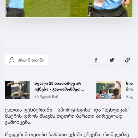
პრაიმ თაიმი
სიახლეები, რომლებიც
2014 
მოსწავლეებს 15
გაუჩ
სექტემბერს სკოლებში
დადია
9 აგვ 20:03
7:46
დახვდებათ
გამო
დაკავ
ქალთა ფეხბურთში, “სპორტინგისა” და “ბენფიკას”
სპეც
მატჩის დროს მსაჯმა თეთრი ბარათი პირველად
ავრც
გამოიყენა.
რეფერიმ თეთრი ბარათი ექიმს უჩვენა, რომელმაც