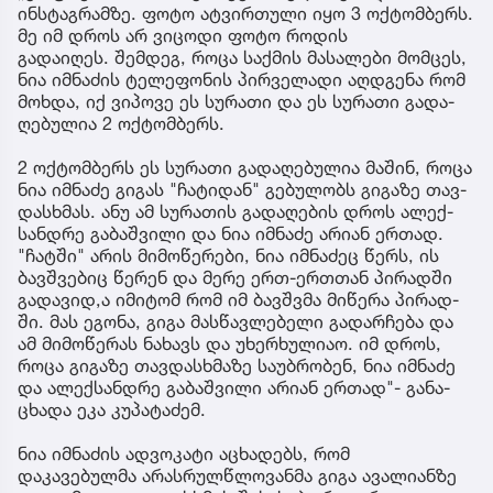
ინსტაგრამზე. ფოტო ატვირთული იყო 3 ოქტომბერს.
მე იმ დროს არ ვიცოდი ფოტო როდის
გადაიღეს. შემ­დეგ, როცა საქ­მის მა­სა­ლე­ბი მომ­ცეს,
ნია იმ­ნა­ძის ტე­ლე­ფო­ნის პირ­ვე­ლა­დი აღ­დგე­ნა რომ
მოხ­და, იქ ვი­პო­ვე ეს სუ­რა­თი და ეს სუ­რა­თი გა­და­
ღე­ბუ­ლია 2 ოქ­ტომ­ბერს.
2 ოქ­ტომ­ბერს ეს სუ­რა­თი გა­და­ღე­ბუ­ლია მა­შინ, როცა
ნია იმ­ნა­ძე გი­გას "ჩა­ტი­დან" გე­ბუ­ლობს გი­გა­ზე თავ­
დას­ხმას. ანუ ამ სუ­რა­თის გა­და­ღე­ბის დროს ალექ­
სან­დრე გა­ბაშ­ვი­ლი და ნია იმ­ნა­ძე არი­ან ერ­თად.
"ჩატ­ში" არის მი­მო­წე­რე­ბი, ნია იმ­ნა­ძეც წერს, ის
ბავ­შვე­ბიც წე­რენ და მერე ერთ-ერ­თთან პი­რად­ში
გა­და­ვი­დ,ა იმი­ტომ რომ იმ ბავ­შვმა მი­წე­რა პი­რად­
ში. მას ეგო­ნა, გიგა მას­წავ­ლე­ბე­ლი გა­დარ­ჩე­ბა და
ამ მი­მო­წე­რას ნა­ხავს და უხერ­ხუ­ლი­აო. იმ დროს,
როცა გი­გა­ზე თავ­დას­ხმა­ზე სა­უბ­რო­ბენ, ნია იმ­ნა­ძე
და ალექ­სან­დრე გა­ბაშ­ვი­ლი არი­ან ერ­თად"- გა­ნა­
ცხა­და ეკა კუ­პა­ტა­ძემ.
ნია იმნაძის ადვოკატი აცხადებს, რომ
დაკავებულმა არასრულწლოვანმა გიგა ავალიანზე