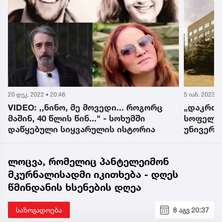
5 იან. 2023 • 8:43
20 დეკ. 2022 
„დაკრძალავენ აფხაზეთში, მშობლიურ
VIDEO: 
სოფელში...“ - სოხუმის სახელმწიფო
და ხელი
უნივერსიტეტი სამწუხარო
ემოციურ
ინფორმაციას ავრცელებს
ლოცვა, რომელიც პანტელეიმონ
მკურნალისადმი იკითხება - დღეს
წმინდანის ხსენების დღეა
საზოგადოება
8 აგვ 20:37