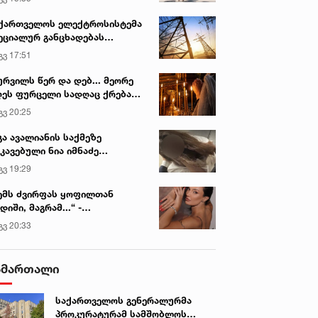
ქართველოს ელექტროსისტემა
ეციალურ განცხადებას
რცელებს
გვ 17:51
ურვილს წერ და დებ... მეორე
ეს ფურცელი სადღაც ქრება
 სურვილი სრულდება...“ -
გვ 20:25
სწაულმოქმედი ტაძარი შიდა
ართლში
გა ავალიანის საქმეზე
კავებული ნია იმნაძე
ინიკაში გადაჰყავთ
გვ 19:29
ემს ძვირფას ყოფილთან
დიში, მაგრამ...“ -
ექსანდრა პაიჭაძის
გვ 20:33
ლწრფელი აღიარება
ამართალი
იან. 2023 • 8:04
1 თებ. 2023 • 9:23
საქართველოს გენერალურმა
DEO: ხვიჩა კვარაცხელიას
„ჩემმა ხვიჩამ გაიტანოს და
პროკურატურამ სამშობლოს