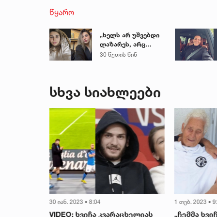
წყარო
„ხელს არ უშვებდი
ლაზარეს, არც
ახლა გაუშვი...“ -
30 წუთის წინ
რას წერს
ახლობელი ხობში
დატრიალებულ
სხვა სიახლეები
ტრაგედიაზე
30 იან. 2023 • 8:04
1 თებ. 2023 • 9
მატჩამდე
VIDEO: ხვიჩა კვარაცხელიას
„ჩემმა ხვი