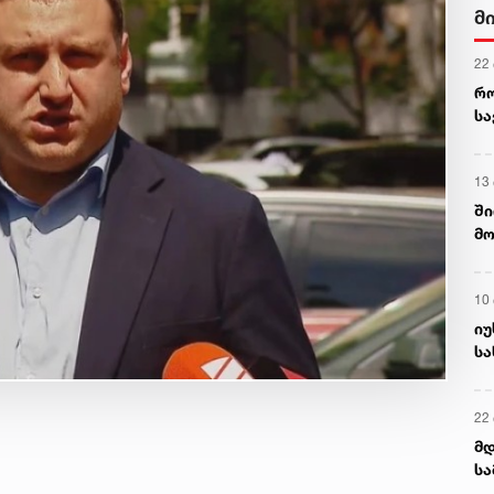
მ
22
რ
ს
13
ში
მო
კა
ღვ
10
იუ
სა
22 
მდ
სა
ორ