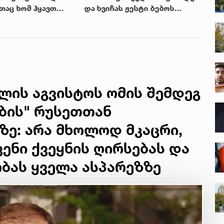
ათაც ხომ ჰყავთ
და ხვიჩას ჟესტი ბებოს
რე
“ - როგორ
ხსოვნის პატივსაცემად -
შე
კივრობდა
ნახეთ რა ეწერა სამაჯურზე
იას ბებო
ლის აგვისტოს ომის შემდეგ
ბის" რუსეთთან
ზე: არა მხოლოდ მკაცრი,
ენი ქვეყნის ღირსებას და
ას ყველა ასპარეზზე