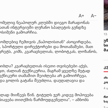
(რომელიც ნეაპოლურ კლუბში დიეგო მარადონას
dio-სთან ინტერვიუში ლუჩანო სპალეტის გუნდზე
ოსიმენი გამოარჩია.
13
უ
რომლებიც ჩემთვის „ნაპოლისთან“ ასოცირდება,
ს
ი, სპორტული დირექტორები და მოთამაშები, მათ
მ
ერეტს, კიმს, კვარაცხელიას, ლობოტკას, ლოზანოს,
იბლა? კვარაცხელიას ისეთი თვისებები აქვს,
კ
, ძალიან ტექნიკურია, მაგრამ ყველზე მეტად
ექნიკური თამაშით შეიძლება არ გამოირჩევა,
ახ
 და გოლის გატანა შეუძლია, დაუღალავია და
კა
4 ა
ლად მიიწევს წინ. ტიტულს ჯერ კიდევ მოპოვება
რო
ნიავება თითქმის წარმოუდგენელია“, – ამბობს
სა
კე
3 ა