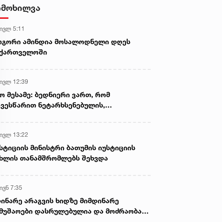
დამზადების, შენახვისა და
იმოხილვა
გავრცელების ფაქტებზე, ერთ
პირს ბრალდება წარედგინა
 ივლ 5:11
ოგორი ამინდია მოსალოდნელი დღეს
აქართველოში
 ივლ 12:39
ო მესამე: ბედნიერი ვართ, რომ
ვესწარით ნეტარხსენებულის,
თოლიკოს-პატრიარქ ილია მეორის
აწლს, ვართ მისი მემკვიდრეები
 ივლ 13:22
სტიციის მინისტრი ბათუმის იუსტიციის
ხლის თანამშრომლებს შეხვდა
ივნ 7:35
ინარე არაგვის ხიდზე მიმდინარე
მუშაოები დასრულებულია და მოძრაობა
ივე სამოძრაო ზოლზე აღდგენილია