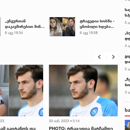
სა
სპ
ავ
„ენგურთან
ტრაგედია ხობში -
5 ა
დაკავშირებით მინდა
ცნობილი ხდება
ვთქვა...“ - გოგა
დაღუპული დედა-
„ს
6 აგვ 19:34
6 აგვ 19:58
მანიას უახლესი
შვილის ვინაობა
დღ
წინასწარმეტყველება
და
4 ა
სა
ქ
გი
და
კლ
5 ა
„ჩ
ბო
ალ
3 ა
გუ
ს
:23
30 იან. 2023 • 5:14
30 
ჩამ გაიტანოს და
PHOTO: ტრაგედია მატჩამდე
VI