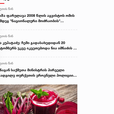
წუთის წინ
შა ფარულავა 2008 წლის აგვისტოს ომის
მდეგ "ნაციონალური მოძრაობის"
სეთთან მიმართებით რიტორიკაზე: არა
ოლოდ მკაცრი, საქართველო იცავდა
წუთის წინ
ენი ქვეყნის ღირსებას და ტერიტორიულ
ლიანობას ყველა ასპარეზზე
ა კუპატაძე: ჩემი გადასახედიდან 20
ტომბერს უკვე იკვეთებოდა ნია იმნაძის ის
ალი, მაგრამ პროკურატურა ასე ეჭვსა და
რაუდზე ხომ ვერ წაუყენებდა ბრალს?! მათ
წუთის წინ
 განადგურებული მტკიცებულებები
ადგინეს
ნაგან საქმეთა მინისტრის პირველი
ადგილე თურქეთის ეროვნული პოლიციის
ლეგაციას შეხვდა