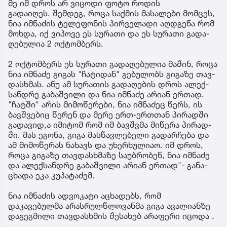
მე იმ დროს არ ვიცოდი ფოტო როდის
გადაიღეს. შემ­დეგ, როცა საქ­მის მა­სა­ლე­ბი მომ­ცეს,
ნია იმ­ნა­ძის ტე­ლე­ფო­ნის პირ­ვე­ლა­დი აღ­დგე­ნა რომ
მოხ­და, იქ ვი­პო­ვე ეს სუ­რა­თი და ეს სუ­რა­თი გა­და­
ღე­ბუ­ლია 2 ოქ­ტომ­ბერს.
2 ოქ­ტომ­ბერს ეს სუ­რა­თი გა­და­ღე­ბუ­ლია მა­შინ, როცა
ნია იმ­ნა­ძე გი­გას "ჩა­ტი­დან" გე­ბუ­ლობს გი­გა­ზე თავ­
დას­ხმას. ანუ ამ სუ­რა­თის გა­და­ღე­ბის დროს ალექ­
სან­დრე გა­ბაშ­ვი­ლი და ნია იმ­ნა­ძე არი­ან ერ­თად.
"ჩატ­ში" არის მი­მო­წე­რე­ბი, ნია იმ­ნა­ძეც წერს, ის
ბავ­შვე­ბიც წე­რენ და მერე ერთ-ერ­თთან პი­რად­ში
გა­და­ვი­დ,ა იმი­ტომ რომ იმ ბავ­შვმა მი­წე­რა პი­რად­
ში. მას ეგო­ნა, გიგა მას­წავ­ლე­ბე­ლი გა­დარ­ჩე­ბა და
ამ მი­მო­წე­რას ნა­ხავს და უხერ­ხუ­ლი­აო. იმ დროს,
როცა გი­გა­ზე თავ­დას­ხმა­ზე სა­უბ­რო­ბენ, ნია იმ­ნა­ძე
და ალექ­სან­დრე გა­ბაშ­ვი­ლი არი­ან ერ­თად"- გა­ნა­
ცხა­და ეკა კუ­პა­ტა­ძემ.
ნია იმნაძის ადვოკატი აცხადებს, რომ
დაკავებულმა არასრულწლოვანმა გიგა ავალიანზე
დაგეგმილი თავდასხმის შესახებ არაფერი იცოდა .