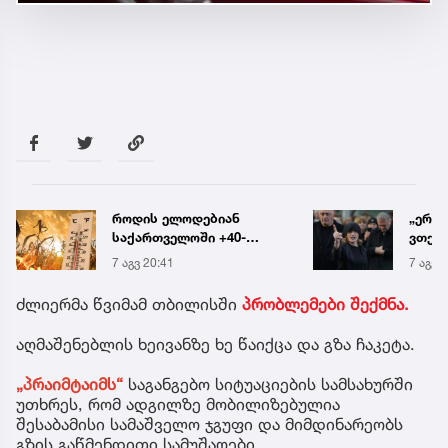
„ერთი წინადადება რომ
რა ის
ვთქვა, ის გახდის
მამა
ნათელს, თუ რატომ იყო
ჩანაწ
7 აგვ 20:19
7 აგვ 
ნია იმნაძე
ავალ
წამქეზებელი...“ - გიგა
საქმე
ძლიერმა წვიმამ თბილისში
პრობლემები შექმნა.
ავალიანის დედა
აღმაშენებლის ხეივანზე ხე წაიქცა და გზა ჩაკეტა.
„პრაიმტაიმს“
საგანგებო სიტუაციების სამსახურში
უთხრეს, რომ ადგილზე მობილიზებულია
შესაბამისი სამაშველო ჯგუფი და მიმდინარეობს
გზის გაწმენდითი სამუშაოები.