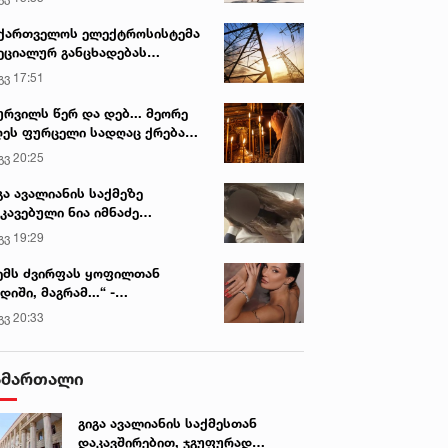
ქართველოს ელექტროსისტემა
ეციალურ განცხადებას
რცელებს
გვ 17:51
ურვილს წერ და დებ... მეორე
ეს ფურცელი სადღაც ქრება
 სურვილი სრულდება...“ -
გვ 20:25
სწაულმოქმედი ტაძარი შიდა
ართლში
გა ავალიანის საქმეზე
კავებული ნია იმნაძე
ინიკაში გადაჰყავთ
გვ 19:29
ემს ძვირფას ყოფილთან
დიში, მაგრამ...“ -
ექსანდრა პაიჭაძის
გვ 20:33
ლწრფელი აღიარება
ამართალი
გიგა ავალიანის საქმესთან
დაკავშირებით, ჯგუფურად