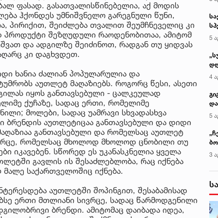
აბალ ფასად. გასათვალისწინებელია, აქ მოდის
ლება ჰქონდეს უმნიშვნელო გარეგნული წუნი,
სა
ოა, პირიქით, შეიძლება თვალით შეუმჩნეველიც კი
სპ
დ პროდუქტი შეზღუდული რაოდენობითაა, ამიტომ
ავ
5 ა
აუშვათ და ადგილზე შეიძინოთ, რადგან თუ ყიდვას
აღარც კი დაგხვდეთ.
„ს
დღ
დი ხანია ძალიან პოპულარულია და
და
4 ა
უმრობს აუთლეტ მაღაზიებს. როგორც წესი, ასეთი
სა
დგილას იყოს განთავსებული - ცალკეულად
ქ
გი
იმე ქუჩაზე, სადაც ერთი, რომელიმე
და
ილი; მოლები, სადაც უამრავი სხვადასხვა
კლ
5 ა
ი ბრენდის აუთლეტიცაა განთავსებული და დიდი
 მაღაზიაა განთავსებული და რომელსაც აუთლეტ
„ჩ
სივრცე, რომელსაც მხოლოდ მხოლოდ ცნობილი თუ
ბო
ი იკავებენ. სწორედ ეს უკანასკნელია ყველა
ალ
3 ა
ლეტში გავლის ის შესაძლებლობა, რაც იქნება
გუ
 მალე საქართველოშიც იქნება.
ს
ნტერესდება აუთლეტში შოპინგით, შესაბამისად
ობსე ერთი მთლიანი სივრცე, სადაც წარმოდგენილი
ადგილობრივი ბრენდი. ამიტომაც დაიბადა იდეა,