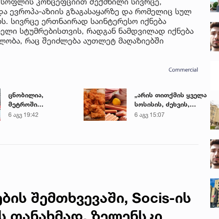
სოფლის კონცეფციით შექმნილი სივრცე,
ა ევროპა-აზიის გზაგასაყარზე და რომელიც სულ
ს. სივრცე ერთნაირად საინტერესო იქნება
ელი სტუმრებისთვის, რადგან ნამდვილად იქნება
ბლობა, რაც შეიძლება აუთლეტ მაღაზიებში
ცნობილია,
„არის თითქმის ყველა
მეტროში
სოსისის, ძეხვის,
გარდაცვლილი 21
ქათმის „ნაგეთსებსა“
6 აგვ 19:42
6 აგვ 15:07
წლის მარიამ
და
ტყემალაძის
ნახევარფაბრიკატებში“
ექსპერტიზის
- სურსათის
დასკვნა
უვნებლობის
სპეციალისტის
მიმართვა
ის შემთხვევაში, Socis-ის
ს თანახმად, ზელენსკი