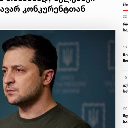
მ
თავარ კონკურენტთან
22
რ
ს
13
ში
მო
კა
ღვ
10
იუ
სა
22 
მდ
სა
ორ