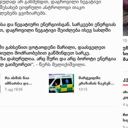
ოდულად არ გაწმენდთ, დაგროვილი ნეგატივი
ს შესახებ ციფრული ასტროლოგი თაკო
ლებებს გვიზიარებს.
სა და ნეგატიური ენერგიისგან. სარკეები ენერგიას
თ, დაგროვილი ნეგატივი შეიძლება ისევ სახლში
13
ში გახსენით ცოტაოდენი მარილი, დაასველეთ
უ
იული მოძრაობებით გაწმინდეთ სარკე.
ს
გზა დახურულია. არც შური და არც ბოროტი ენერგია
მ
ელ გაიმეორეთ
“, - წერს მელიქიშვილი.
რა ისმის ნია
მარტვილში
კ
იმნაძისა და
კრაზანის ნაკბენით
მამამისის ფარული
მძიმე
7 აგვ 19:56
13:15
ახ
ჩანაწერიდან - გიგა
მდგომარეობაში
კა
ავალიანის
მყოფი
4 ა
მკვლელობის საქმე
ახალგაზრდა
გადაარჩინეს
რო
სა
კე
3 ა