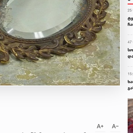
25
ტყ
ჩა
შე
პა
47
სო
და
დ
15
ხა
გა
ნა