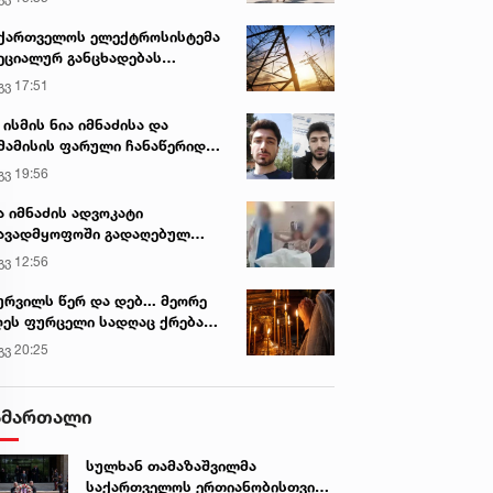
ქართველოს ელექტროსისტემა
ეციალურ განცხადებას
რცელებს
გვ 17:51
 ისმის ნია იმნაძისა და
მამისის ფარული ჩანაწერიდან
გიგა ავალიანის მკვლელობის
გვ 19:56
ქმე
ა იმნაძის ადვოკატი
ავადმყოფოში გადაღებულ
დრებს ავრცელებს
გვ 12:56
ურვილს წერ და დებ... მეორე
ეს ფურცელი სადღაც ქრება
 სურვილი სრულდება...“ -
გვ 20:25
სწაულმოქმედი ტაძარი შიდა
ართლში
ამართალი
სულხან თამაზაშვილმა
საქართველოს ერთიანობისთვის