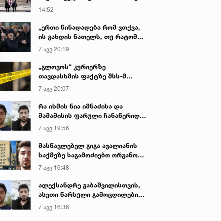
დაღუპული პოლიციელების
14:52
ხსოვნას პატივი მიაგო
„ერთი წინადადება რომ ვთქვა,
ის გახდის ნათელს, თუ რატომ
იყო ნია იმნაძე წამქეზებელი...“ -
7 აგვ 20:19
გიგა ავალიანის დედა
„გლოვოს“ კურიერზე
თავდასხმის ფაქტზე შსს-მ
გამოძიება დაიწყო
7 აგვ 20:07
რა ისმის ნია იმნაძისა და
მამამისის ფარული ჩანაწერიდან
- გიგა ავალიანის მკვლელობის
7 აგვ 19:56
საქმე
მასწავლებელ გიგა ავალიანის
საქმეზე საგამოძიებო ორგანო
დაკავებულ არასრულწლოვნებს -
7 აგვ 16:48
ნია იმნაძესა და ანასტასია
ბერუაშვილს 30 დღის
ალექსანდრე გაბაშვილისთვის,
განმავლობაში ფარულად
ასეთი წარსული გამოცდილების
უსმენდა
ადამიანისთვის ინფორმაციის
7 აგვ 16:36
მიწოდება, რომ მასწავლებელი