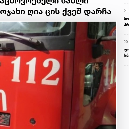
აცხოვრებელი სახლი
ოჯახი ღია ცის ქვეშ დარჩა
21 
სო
პრ
ერ
20
ფ
სპ