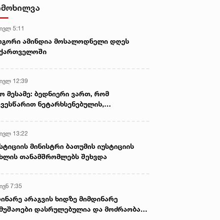
სექსუალურად ავიწროებდა,
იმოხილვა
ფაქტობრივად, წაქეზება იყო -
პროკურორი ნია იმნაძის საქმეზე
 ივლ 5:11
ოგორი ამინდია მოსალოდნელი დღეს
აქართველოში
 ივლ 12:39
ო მესამე: ბედნიერი ვართ, რომ
ვესწარით ნეტარხსენებულის,
თოლიკოს-პატრიარქ ილია მეორის
აწლს, ვართ მისი მემკვიდრეები
 ივლ 13:22
სტიციის მინისტრი ბათუმის იუსტიციის
ხლის თანამშრომლებს შეხვდა
ივნ 7:35
ინარე არაგვის ხიდზე მიმდინარე
მუშაოები დასრულებულია და მოძრაობა
ივე სამოძრაო ზოლზე აღდგენილია