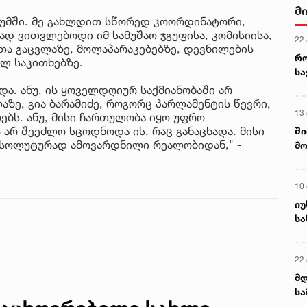
მ
ოხუმში. მე გახლდით სწორედ კოორდინატორი,
დ ვითვლებოდი იმ სამუშაო ჯგუფისა, კომისიისა,
22
ა გაცვლაზე, მოლაპარაკებებზე, დევნილების
რ
ულ საკითხებზე.
ს
და. ანუ, ის ყოველდღიურ საქმიანობაში არ
ზე, გია ბარამიძე, როგორც პარლამენტის წევრი,
13
ბს. ანუ, მისი ჩართულობა იყო უფრო
 არ შეეძლო სცოდნოდა ის, რაც განაცხადა. მისი
ში
 აბსოლუტურად ამოვარდნილი რეალობიდან," -
მო
კა
ღვ
10
იუ
სა
22 
მდ
სა
ორ